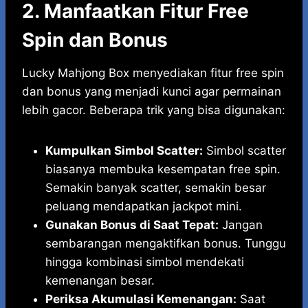
2. Manfaatkan Fitur Free
Spin dan Bonus
Lucky Mahjong Box menyediakan fitur free spin
dan bonus yang menjadi kunci agar permainan
lebih gacor. Beberapa trik yang bisa digunakan:
Kumpulkan Simbol Scatter:
Simbol scatter
biasanya membuka kesempatan free spin.
Semakin banyak scatter, semakin besar
peluang mendapatkan jackpot mini.
Gunakan Bonus di Saat Tepat:
Jangan
sembarangan mengaktifkan bonus. Tunggu
hingga kombinasi simbol mendekati
kemenangan besar.
Periksa Akumulasi Kemenangan:
Saat