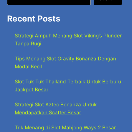
Recent Posts
Strategi Ampuh Menang Slot Viking’s Plunder
Tanpa Rugi
Tips Menang Slot Gravity Bonanza Dengan
Modal Kecil
Slot Tuk Tuk Thailand Terbaik Untuk Berburu
Jackpot Besar
Strategi Slot Aztec Bonanza Untuk
Mendapatkan Scatter Besar
Trik Menang di Slot Mahjong Ways 2 Besar