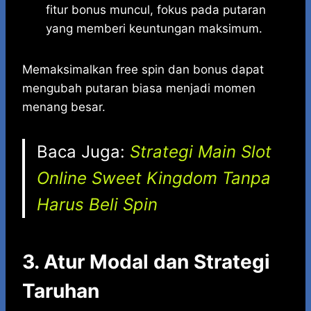
fitur bonus muncul, fokus pada putaran
yang memberi keuntungan maksimum.
Memaksimalkan free spin dan bonus dapat
mengubah putaran biasa menjadi momen
menang besar.
Baca Juga:
Strategi Main Slot
Online Sweet Kingdom Tanpa
Harus Beli Spin
3. Atur Modal dan Strategi
Taruhan