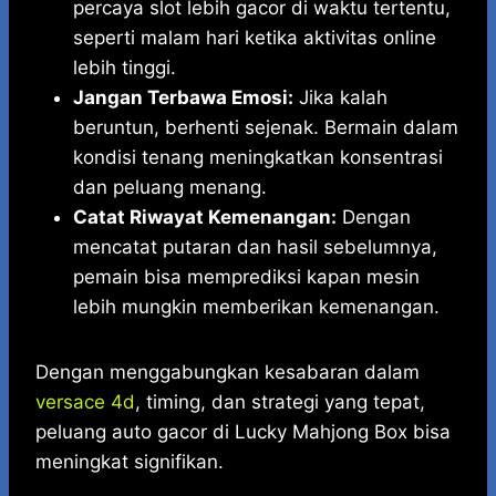
percaya slot lebih gacor di waktu tertentu,
seperti malam hari ketika aktivitas online
lebih tinggi.
Jangan Terbawa Emosi:
Jika kalah
beruntun, berhenti sejenak. Bermain dalam
kondisi tenang meningkatkan konsentrasi
dan peluang menang.
Catat Riwayat Kemenangan:
Dengan
mencatat putaran dan hasil sebelumnya,
pemain bisa memprediksi kapan mesin
lebih mungkin memberikan kemenangan.
Dengan menggabungkan kesabaran dalam
versace 4d
, timing, dan strategi yang tepat,
peluang auto gacor di Lucky Mahjong Box bisa
meningkat signifikan.