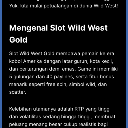
Yuk, kita mulai petualangan di dunia Wild West!
Mengenal Slot Wild West
Gold
Slot Wild West Gold membawa pemain ke era
koboi Amerika dengan latar gurun, kota kecil,
dan pertarungan demi emas. Game ini memiliki
5 gulungan dan 40 paylines, serta fitur bonus
menarik seperti free spin, simbol wild, dan
scatter.
Kelebihan utamanya adalah RTP yang tinggi
dan volatilitas sedang hingga tinggi, membuat
peluang menang besar cukup realistis bagi