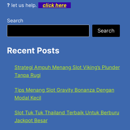
?
let us help.
click here
Search
Search
Recent Posts
Strategi Ampuh Menang Slot Viking’s Plunder
Tanpa Rugi
Tips Menang Slot Gravity Bonanza Dengan
Modal Kecil
Slot Tuk Tuk Thailand Terbaik Untuk Berburu
Jackpot Besar