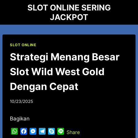
Skip
SLOT ONLINE SERING
to
JACKPOT
content
SLOT ONLINE
Strategi Menang Besar
Slot Wild West Gold
Dengan Cepat
10/23/2025
Bagikan
W
F
M
T
S
L
Share