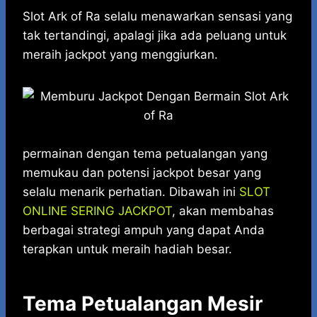
h
a
e
e
k
i
a
c
s
l
y
n
Slot Ark of Ra selalu menawarkan sensasi yang
t
e
s
e
p
e
tak tertandingi, apalagi jika ada peluang untuk
s
b
e
g
e
meraih jackpot yang menggiurkan.
A
o
n
r
p
o
g
a
p
k
e
m
r
permainan dengan tema petualangan yang
memukau dan potensi jackpot besar yang
selalu menarik perhatian. Dibawah ini
SLOT
ONLINE SERING JACKPOT
, akan membahas
berbagai strategi ampuh yang dapat Anda
terapkan untuk meraih hadiah besar.
Tema Petualangan Mesir