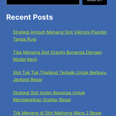
Recent Posts
Strategi Ampuh Menang Slot Viking’s Plunder
Tanpa Rugi
Tips Menang Slot Gravity Bonanza Dengan
Modal Kecil
Slot Tuk Tuk Thailand Terbaik Untuk Berburu
Jackpot Besar
Strategi Slot Aztec Bonanza Untuk
Mendapatkan Scatter Besar
Trik Menang di Slot Mahjong Ways 2 Besar