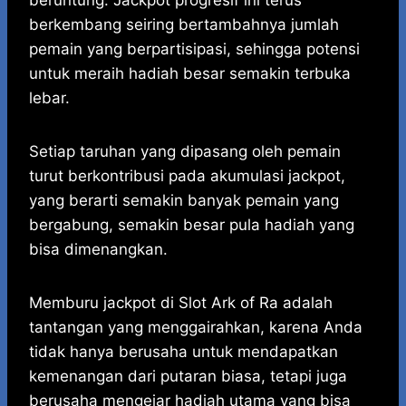
beruntung. Jackpot progresif ini terus
berkembang seiring bertambahnya jumlah
pemain yang berpartisipasi, sehingga potensi
untuk meraih hadiah besar semakin terbuka
lebar.
Setiap taruhan yang dipasang oleh pemain
turut berkontribusi pada akumulasi jackpot,
yang berarti semakin banyak pemain yang
bergabung, semakin besar pula hadiah yang
bisa dimenangkan.
Memburu jackpot di Slot Ark of Ra adalah
tantangan yang menggairahkan, karena Anda
tidak hanya berusaha untuk mendapatkan
kemenangan dari putaran biasa, tetapi juga
berusaha mengejar hadiah utama yang bisa