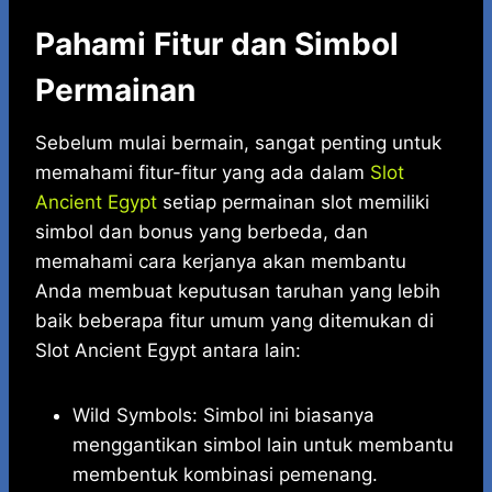
Pahami Fitur dan Simbol
Permainan
Sebelum mulai bermain, sangat penting untuk
memahami fitur-fitur yang ada dalam
Slot
Ancient Egypt
setiap permainan slot memiliki
simbol dan bonus yang berbeda, dan
memahami cara kerjanya akan membantu
Anda membuat keputusan taruhan yang lebih
baik beberapa fitur umum yang ditemukan di
Slot Ancient Egypt antara lain:
Wild Symbols: Simbol ini biasanya
menggantikan simbol lain untuk membantu
membentuk kombinasi pemenang.