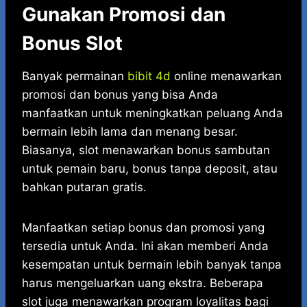
Gunakan Promosi dan
Bonus Slot
Banyak permainan
bibit 4d
online menawarkan
promosi dan bonus yang bisa Anda
manfaatkan untuk meningkatkan peluang Anda
bermain lebih lama dan menang besar.
Biasanya, slot menawarkan bonus sambutan
untuk pemain baru, bonus tanpa deposit, atau
bahkan putaran gratis.
Manfaatkan setiap bonus dan promosi yang
tersedia untuk Anda. Ini akan memberi Anda
kesempatan untuk bermain lebih banyak tanpa
harus mengeluarkan uang ekstra. Beberapa
slot juga menawarkan program loyalitas bagi