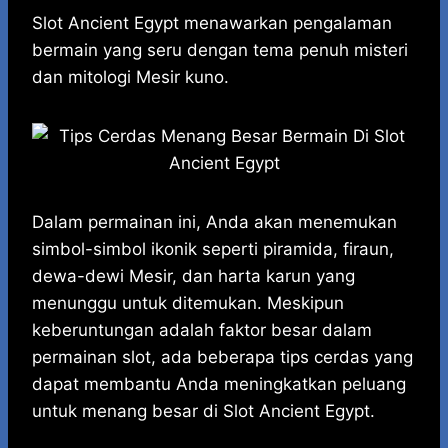
h
a
e
e
k
i
a
c
s
l
y
n
Slot Ancient Egypt menawarkan pengalaman
t
e
s
e
p
e
bermain yang seru dengan tema penuh misteri
s
b
e
g
e
dan mitologi Mesir kuno.
A
o
n
r
p
o
g
a
p
k
e
m
r
Dalam permainan ini, Anda akan menemukan
simbol-simbol ikonik seperti piramida, firaun,
dewa-dewi Mesir, dan harta karun yang
menunggu untuk ditemukan. Meskipun
keberuntungan adalah faktor besar dalam
permainan slot, ada beberapa tips cerdas yang
dapat membantu Anda meningkatkan peluang
untuk menang besar di Slot Ancient Egypt.