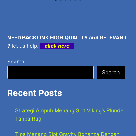
NEED BACKLINK HIGH QUALITY and RELEVANT
?
let us help.
click here
Search
Search
Recent Posts
Strategi Ampuh Menang Slot Viking’s Plunder
Tanpa Rugi
Tips Menang Slot Gravity Bonanza Dengan