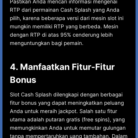
Pastikan Anda mencari informasi mengenai
RTP dari permainan Cash Splash yang Anda
pilih, karena beberapa versi dari mesin slot ini
mungkin memiliki RTP yang berbeda. Mesin
dengan RTP di atas 95% cenderung lebih
menguntungkan bagi pemain.
4. Manfaatkan Fitur-Fitur
Bonus
Slot Cash Splash dilengkapi dengan berbagai
fitur bonus yang dapat meningkatkan peluang
Anda untuk meraih jackpot. Salah satu fitur
utama adalah putaran gratis (free spins), yang
memungkinkan Anda untuk memutar gulungan
tanpa mempertaruhkan uang tambahan. Dalam