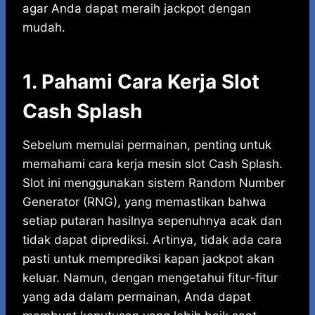
agar Anda dapat meraih jackpot dengan
mudah.
1. Pahami Cara Kerja Slot
Cash Splash
Sebelum memulai permainan, penting untuk
memahami cara kerja mesin slot Cash Splash.
Slot ini menggunakan sistem Random Number
Generator (RNG), yang memastikan bahwa
setiap putaran hasilnya sepenuhnya acak dan
tidak dapat diprediksi. Artinya, tidak ada cara
pasti untuk memprediksi kapan jackpot akan
keluar. Namun, dengan mengetahui fitur-fitur
yang ada dalam permainan, Anda dapat