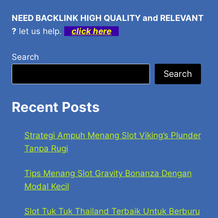
NEED BACKLINK HIGH QUALITY and RELEVANT
?
let us help.
click here
Search
Search
Recent Posts
Strategi Ampuh Menang Slot Viking’s Plunder
Tanpa Rugi
Tips Menang Slot Gravity Bonanza Dengan
Modal Kecil
Slot Tuk Tuk Thailand Terbaik Untuk Berburu