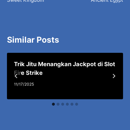
Sweet Kingdom
Ancient Egypt
Similar Posts
Trik Jitu Menangkan Jackpot di Slot
Fire Strike
11/17/2025