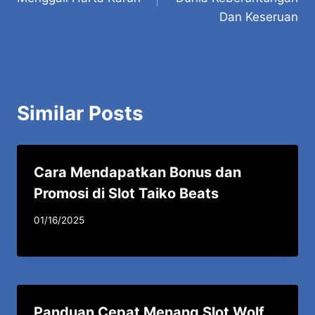
Dan Keseruan
Similar Posts
Cara Mendapatkan Bonus dan
Promosi di Slot Taiko Beats
01/16/2025
Panduan Cepat Menang Slot Wolf