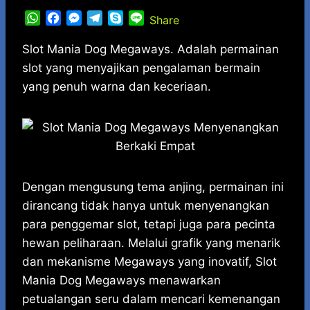
W
F
M
T
S
L
Share
h
a
e
e
k
i
a
c
s
l
y
n
Slot Mania Dog Megaways. Adalah permainan
t
e
s
e
p
e
slot yang menyajikan pengalaman bermain
s
b
e
g
e
yang penuh warna dan keceriaan.
A
o
n
r
p
o
g
a
p
k
e
m
r
Dengan mengusung tema anjing, permainan ini
dirancang tidak hanya untuk menyenangkan
para penggemar slot, tetapi juga para pecinta
hewan peliharaan. Melalui grafik yang menarik
dan mekanisme Megaways yang inovatif, Slot
Mania Dog Megaways menawarkan
petualangan seru dalam mencari kemenangan