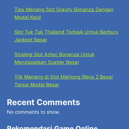
Tips Menang Slot Gravity Bonanza Dengan
Modal Kecil
Slot Tuk Tuk Thailand Terbaik Untuk Berburu
Jackpot Besar
Strategi Slot Aztec Bonanza Untuk
Mendapatkan Scatter Besar
Trik Menang di Slot Mahjong Ways 2 Besar
Tanpa Modal Besar
Recent Comments
No comments to show.
Rekomendasi Game Online