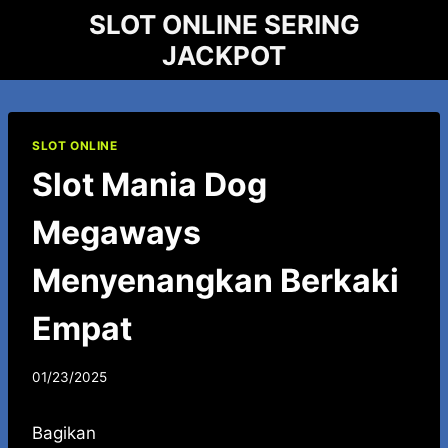
Skip
SLOT ONLINE SERING
to
JACKPOT
content
SLOT ONLINE
Slot Mania Dog
Megaways
Menyenangkan Berkaki
Empat
01/23/2025
Bagikan