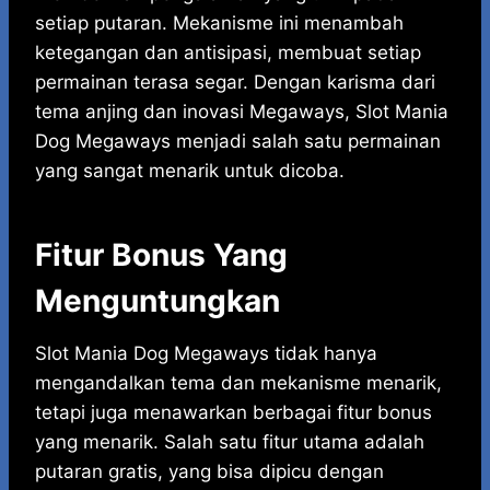
setiap putaran. Mekanisme ini menambah
ketegangan dan antisipasi, membuat setiap
permainan terasa segar. Dengan karisma dari
tema anjing dan inovasi Megaways, Slot Mania
Dog Megaways menjadi salah satu permainan
yang sangat menarik untuk dicoba.
Fitur Bonus Yang
Menguntungkan
Slot Mania Dog Megaways tidak hanya
mengandalkan tema dan mekanisme menarik,
tetapi juga menawarkan berbagai fitur bonus
yang menarik. Salah satu fitur utama adalah
putaran gratis, yang bisa dipicu dengan