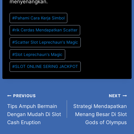
menyenangkan.
Post
#
Pahami Cara Kerja Simbol
Tags:
#
rik Cerdas Mendapatkan Scatter
#
Scatter Slot Leprechaun's Magic
#
Slot Leprechaun's Magic
#
SLOT ONLINE SERING JACKPOT
Post
PREVIOUS
NEXT
Tips Ampuh Bermain
Strategi Mendapatkan
navigation
Dengan Mudah Di Slot
Menang Besar Di Slot
Cash Eruption
Gods of Olympus