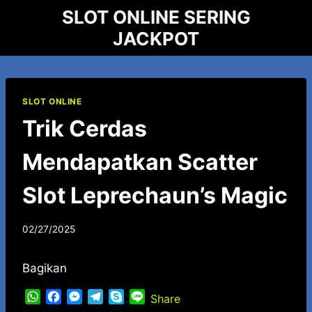
Skip
SLOT ONLINE SERING
to
JACKPOT
content
SLOT ONLINE
Trik Cerdas
Mendapatkan Scatter
Slot Leprechaun’s Magic
02/27/2025
Bagikan
W
F
M
T
S
L
Share