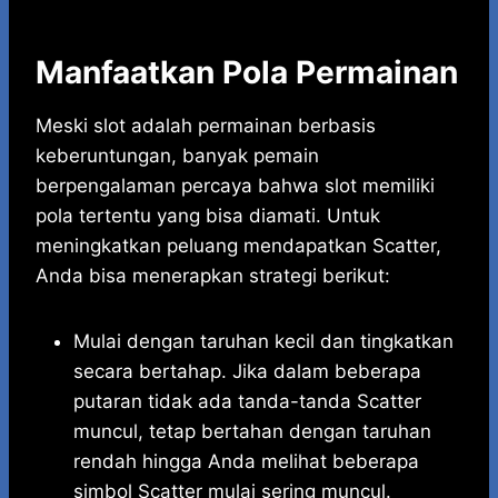
Manfaatkan Pola Permainan
Meski slot adalah permainan berbasis
keberuntungan, banyak pemain
berpengalaman percaya bahwa slot memiliki
pola tertentu yang bisa diamati. Untuk
meningkatkan peluang mendapatkan Scatter,
Anda bisa menerapkan strategi berikut:
Mulai dengan taruhan kecil dan tingkatkan
secara bertahap. Jika dalam beberapa
putaran tidak ada tanda-tanda Scatter
muncul, tetap bertahan dengan taruhan
rendah hingga Anda melihat beberapa
simbol Scatter mulai sering muncul.