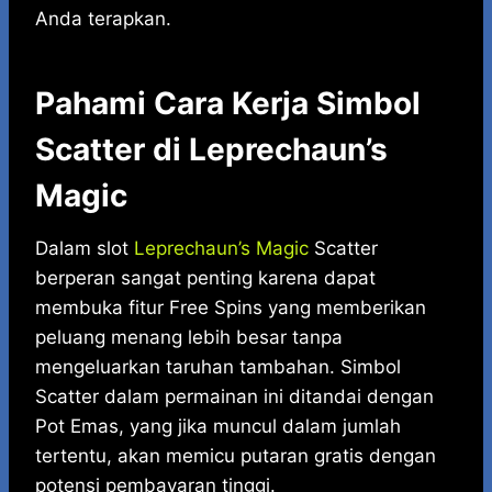
Anda terapkan.
Pahami Cara Kerja Simbol
Scatter di Leprechaun’s
Magic
Dalam slot
Leprechaun’s Magic
Scatter
berperan sangat penting karena dapat
membuka fitur Free Spins yang memberikan
peluang menang lebih besar tanpa
mengeluarkan taruhan tambahan. Simbol
Scatter dalam permainan ini ditandai dengan
Pot Emas, yang jika muncul dalam jumlah
tertentu, akan memicu putaran gratis dengan
potensi pembayaran tinggi.