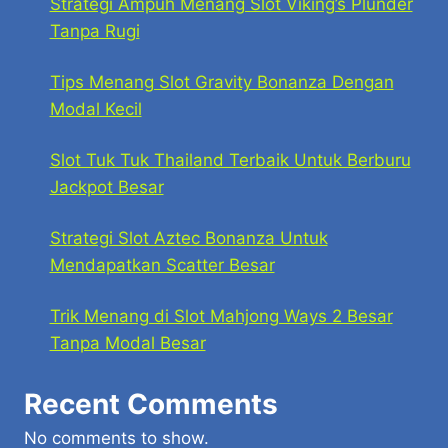
Strategi Ampuh Menang Slot Viking’s Plunder
Tanpa Rugi
Tips Menang Slot Gravity Bonanza Dengan
Modal Kecil
Slot Tuk Tuk Thailand Terbaik Untuk Berburu
Jackpot Besar
Strategi Slot Aztec Bonanza Untuk
Mendapatkan Scatter Besar
Trik Menang di Slot Mahjong Ways 2 Besar
Tanpa Modal Besar
Recent Comments
No comments to show.