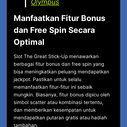
Olympus
Manfaatkan Fitur Bonus
dan Free Spin Secara
Optimal
Slot The Great Stick-Up menawarkan
berbagai fitur bonus dan free spin yang
bisa meningkatkan peluang mendapatkan
jackpot. Pastikan untuk selalu
memanfaatkan fitur-fitur ini sebaik
mungkin. Biasanya, fitur bonus dipicu oleh
simbol scatter atau kombinasi tertentu,
dan memberikan kesempatan untuk
mendapatkan putaran gratis atau hadiah
tambahan.