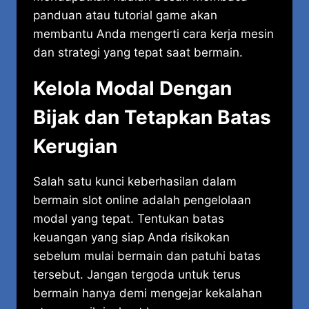
panduan atau tutorial game akan
membantu Anda mengerti cara kerja mesin
dan strategi yang tepat saat bermain.
Kelola Modal Dengan
Bijak dan Tetapkan Batas
Kerugian
Salah satu kunci keberhasilan dalam
bermain slot online adalah pengelolaan
modal yang tepat. Tentukan batas
keuangan yang siap Anda risikokan
sebelum mulai bermain dan patuhi batas
tersebut. Jangan tergoda untuk terus
bermain hanya demi mengejar kekalahan