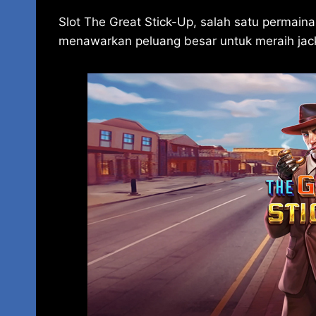
h
a
e
e
k
i
a
c
s
l
y
n
Slot The Great Stick-Up, salah satu permain
t
e
s
e
p
e
menawarkan peluang besar untuk meraih jack
s
b
e
g
e
A
o
n
r
p
o
g
a
p
k
e
m
r