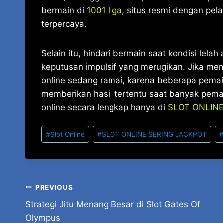
bermain di
1001 liga
, situs resmi dengan pe
terpercaya.
Selain itu, hindari bermain saat kondisi lela
keputusan impulsif yang merugikan. Jika mem
online sedang ramai, karena beberapa pema
memberikan hasil tertentu saat banyak pemain
online secara lengkap hanya di
SLOT ONLIN
Post
#
Slot Online
#
SLOT ONLINE SERING JACKPOT
Tags:
Post
PREVIOUS
Strategi Jitu Menang Besar di Slot Gates Of
navigation
Olympus