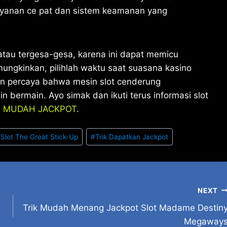
layanan ce pat dan sistem keamanan yang
h atau tergesa-gesa, karena ini dapat memicu
ungkinkan, pilihlah waktu saat suasana kasino
in percaya bahwa mesin slot cenderung
 bermain. Ayo simak dan ikuti terus informasi slot
E MUDAH JACKPOT
.
#
Slot The Great Stick-Up
#
Trik Dapatkan Jackpot
NEXT
Trik Mudah Menang Jackpot Slot Madame Destin
Megaway