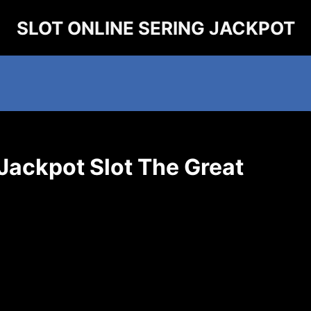
SLOT ONLINE SERING JACKPOT
ackpot Slot The Great