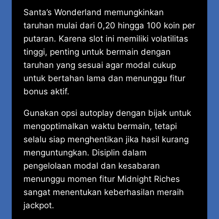
Santa’s Wonderland memungkinkan
taruhan mulai dari 0,20 hingga 100 koin per
putaran. Karena slot ini memiliki volatilitas
tinggi, penting untuk bermain dengan
taruhan yang sesuai agar modal cukup
untuk bertahan lama dan menunggu fitur
bonus aktif.
Gunakan opsi autoplay dengan bijak untuk
mengoptimalkan waktu bermain, tetapi
selalu siap menghentikan jika hasil kurang
menguntungkan. Disiplin dalam
pengelolaan modal dan kesabaran
menunggu momen fitur Midnight Riches
sangat menentukan keberhasilan meraih
jackpot.