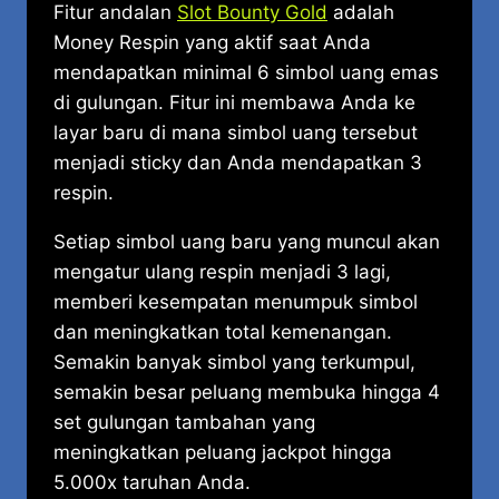
Fitur andalan
Slot Bounty Gold
adalah
Money Respin yang aktif saat Anda
mendapatkan minimal 6 simbol uang emas
di gulungan. Fitur ini membawa Anda ke
layar baru di mana simbol uang tersebut
menjadi sticky dan Anda mendapatkan 3
respin.
Setiap simbol uang baru yang muncul akan
mengatur ulang respin menjadi 3 lagi,
memberi kesempatan menumpuk simbol
dan meningkatkan total kemenangan.
Semakin banyak simbol yang terkumpul,
semakin besar peluang membuka hingga 4
set gulungan tambahan yang
meningkatkan peluang jackpot hingga
5.000x taruhan Anda.