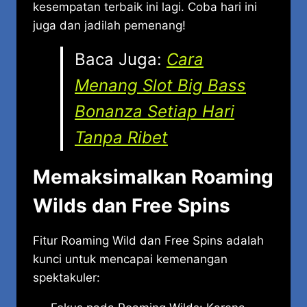
kesempatan terbaik ini lagi. Coba hari ini
juga dan jadilah pemenang!
Baca Juga:
Cara
Menang Slot Big Bass
Bonanza Setiap Hari
Tanpa Ribet
Memaksimalkan Roaming
Wilds dan Free Spins
Fitur Roaming Wild dan Free Spins adalah
kunci untuk mencapai kemenangan
spektakuler: