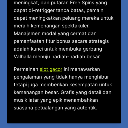
meningkat, dan putaran Free Spins yang
dapat di-retrigger tanpa batas, pemain
dapat meningkatkan peluang mereka untuk
meraih kemenangan spektakuler.
Manajemen modal yang cermat dan
pemanfaatan fitur bonus secara strategis
adalah kunci untuk membuka gerbang
Valhalla menuju hadiah-hadiah besar.
Permainan
slot gacor
ini menawarkan
pengalaman yang tidak hanya menghibur
tetapi juga memberikan kesempatan untuk
kemenangan besar. Grafis yang detail dan
musik latar yang epik menambahkan
suasana petualangan yang autentik.