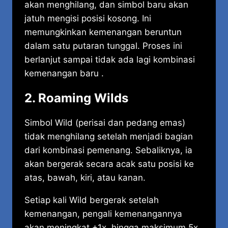
akan menghilang, dan simbol baru akan
jatuh mengisi posisi kosong. Ini
memungkinkan kemenangan beruntun
dalam satu putaran tunggal. Proses ini
berlanjut sampai tidak ada lagi kombinasi
kemenangan baru .
2. Roaming Wilds
Simbol Wild (perisai dan pedang emas)
tidak menghilang setelah menjadi bagian
dari kombinasi pemenang. Sebaliknya, ia
akan bergerak secara acak satu posisi ke
atas, bawah, kiri, atau kanan.
Setiap kali Wild bergerak setelah
kemenangan, pengali kemenangannya
akan meningkat +1x, hingga maksimum 5x.