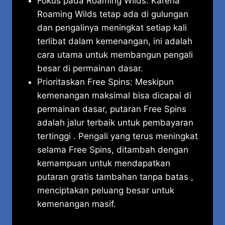
Fokus pada Roaming Wilds: Karena
Roaming Wilds tetap ada di gulungan
dan pengalinya meningkat setiap kali
terlibat dalam kemenangan, ini adalah
cara utama untuk membangun pengali
besar di permainan dasar.
Prioritaskan Free Spins: Meskipun
kemenangan maksimal bisa dicapai di
permainan dasar, putaran Free Spins
adalah jalur terbaik untuk pembayaran
tertinggi . Pengali yang terus meningkat
selama Free Spins, ditambah dengan
kemampuan untuk mendapatkan
putaran gratis tambahan tanpa batas ,
menciptakan peluang besar untuk
kemenangan masif.