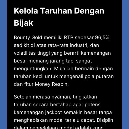
Kelola Taruhan Dengan
Bijak
Bounty Gold memiliki RTP sebesar 96,5%,
sedikit di atas rata-rata industri, dan
volatilitas tinggi yang berarti kemenangan
besar memang jarang tapi sangat
menguntungkan. Mulailah bermain dengan
taruhan kecil untuk mengenali pola putaran
dan fitur Money Respin.
Setelah merasa nyaman, tingkatkan
taruhan secara bertahap agar potensi
kemenangan jackpot semakin besar tanpa
menghabiskan modal terlalu cepat. Disiplin
dalam pengelolaan modal adalah kunci