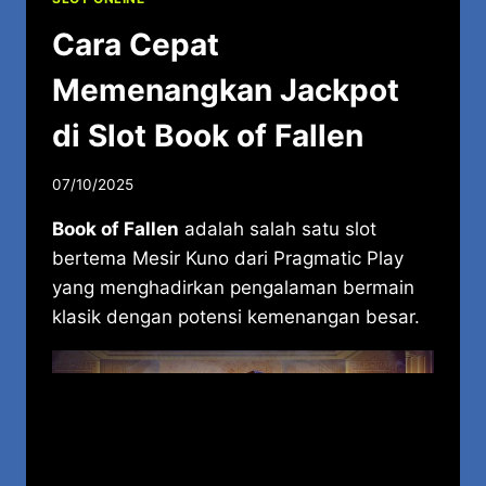
Cara Cepat
Memenangkan Jackpot
di Slot Book of Fallen
07/10/2025
Book of Fallen
adalah salah satu slot
bertema Mesir Kuno dari Pragmatic Play
yang menghadirkan pengalaman bermain
klasik dengan potensi kemenangan besar.