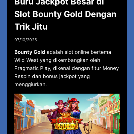
Buru Jackpot Besar di
Slot Bounty Gold Dengan
Trik Jitu
07/10/2025
Bounty Gold
adalah slot online bertema
Wild West yang dikembangkan oleh
Pragmatic Play, dikenal dengan fitur Money
Respin dan bonus jackpot yang
menggiurkan.