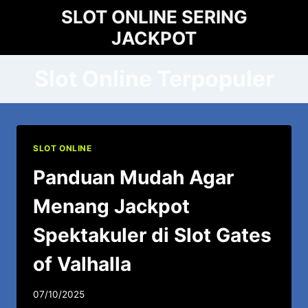
Skip
SLOT ONLINE SERING
to
JACKPOT
content
Slot Online Terpopuler
SLOT ONLINE
Panduan Mudah Agar
Menang Jackpot
Spektakuler di Slot Gates
of Valhalla
07/10/2025