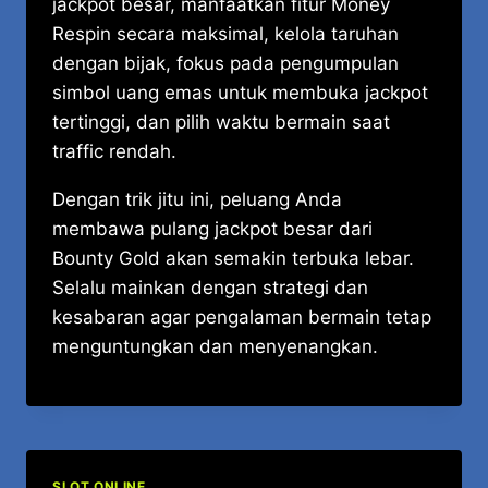
jackpot besar, manfaatkan fitur Money
Respin secara maksimal, kelola taruhan
dengan bijak, fokus pada pengumpulan
simbol uang emas untuk membuka jackpot
tertinggi, dan pilih waktu bermain saat
traffic rendah.
Dengan trik jitu ini, peluang Anda
membawa pulang jackpot besar dari
Bounty Gold akan semakin terbuka lebar.
Selalu mainkan dengan strategi dan
kesabaran agar pengalaman bermain tetap
menguntungkan dan menyenangkan.
SLOT ONLINE