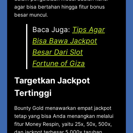
agar bisa bertahan hingga fitur bonus
besar muncul.
Baca Juga:
Tips Agar
Bisa Bawa Jackpot
Besar Dari Slot
Fortune of Giza
Targetkan Jackpot
Tertinggi
Bounty Gold menawarkan empat jackpot
tetap yang bisa Anda menangkan melalui
fitur Money Respin, yaitu 25x, 50x, 500x,
dan jackpot terbesar 5.000x taruhan.