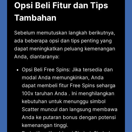
Opsi Beli Fitur dan Tips
Tambahan
Sebelum memutuskan langkah berikutnya,
ada beberapa opsi dan tips penting yang
dapat meningkatkan peluang kemenangan
Anda, diantaranya:
Opsi Beli Free Spins: Jika tersedia dan
modal Anda memungkinkan, Anda
dapat membeli fitur Free Spins seharga
100x taruhan Anda . Ini menghilangkan
kebutuhan untuk menunggu simbol
Scatter muncul dan langsung membawa
Anda ke putaran bonus dengan potensi
kemenangan tinggi.