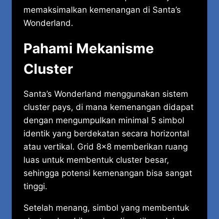
memaksimalkan kemenangan di Santa’s
Wonderland.
Pahami Mekanisme
Cluster
Santa’s Wonderland menggunakan sistem
cluster pays, di mana kemenangan didapat
dengan mengumpulkan minimal 5 simbol
identik yang berdekatan secara horizontal
atau vertikal. Grid 8×8 memberikan ruang
luas untuk membentuk cluster besar,
sehingga potensi kemenangan bisa sangat
tinggi.
Setelah menang, simbol yang membentuk