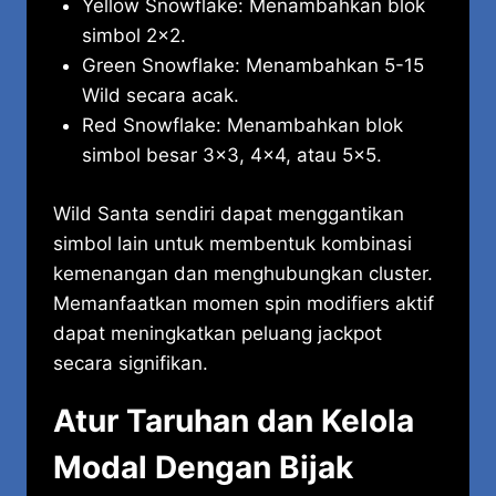
Yellow Snowflake: Menambahkan blok
simbol 2×2.
Green Snowflake: Menambahkan 5-15
Wild secara acak.
Red Snowflake: Menambahkan blok
simbol besar 3×3, 4×4, atau 5×5.
Wild Santa sendiri dapat menggantikan
simbol lain untuk membentuk kombinasi
kemenangan dan menghubungkan cluster.
Memanfaatkan momen spin modifiers aktif
dapat meningkatkan peluang jackpot
secara signifikan.
Atur Taruhan dan Kelola
Modal Dengan Bijak