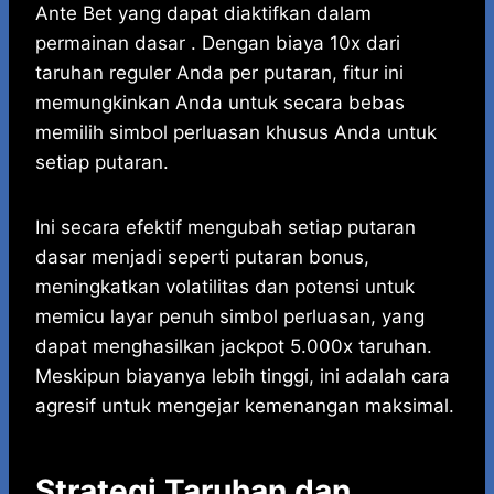
Ante Bet yang dapat diaktifkan dalam
permainan dasar . Dengan biaya 10x dari
taruhan reguler Anda per putaran, fitur ini
memungkinkan Anda untuk secara bebas
memilih simbol perluasan khusus Anda untuk
setiap putaran.
Ini secara efektif mengubah setiap putaran
dasar menjadi seperti putaran bonus,
meningkatkan volatilitas dan potensi untuk
memicu layar penuh simbol perluasan, yang
dapat menghasilkan jackpot 5.000x taruhan.
Meskipun biayanya lebih tinggi, ini adalah cara
agresif untuk mengejar kemenangan maksimal.
Strategi Taruhan dan