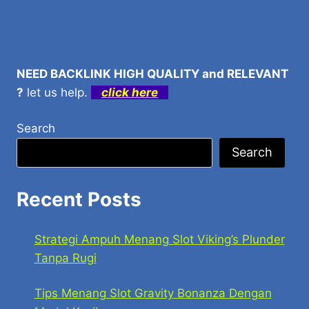
NEED BACKLINK HIGH QUALITY and RELEVANT
?
let us help.
click here
Search
Search
Recent Posts
Strategi Ampuh Menang Slot Viking’s Plunder
Tanpa Rugi
Tips Menang Slot Gravity Bonanza Dengan