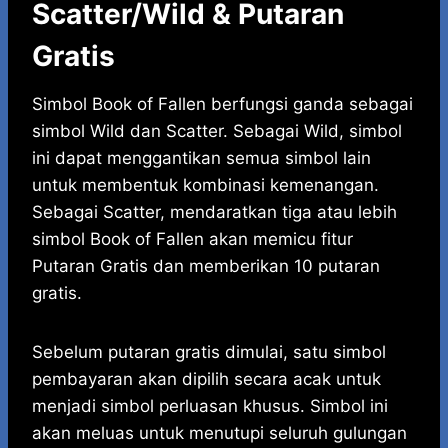
Scatter/Wild & Putaran
Gratis
Simbol Book of Fallen berfungsi ganda sebagai
simbol Wild dan Scatter. Sebagai Wild, simbol
ini dapat menggantikan semua simbol lain
untuk membentuk kombinasi kemenangan.
Sebagai Scatter, mendaratkan tiga atau lebih
simbol Book of Fallen akan memicu fitur
Putaran Gratis dan memberikan 10 putaran
gratis.
Sebelum putaran gratis dimulai, satu simbol
pembayaran akan dipilih secara acak untuk
menjadi simbol perluasan khusus. Simbol ini
akan meluas untuk menutupi seluruh gulungan