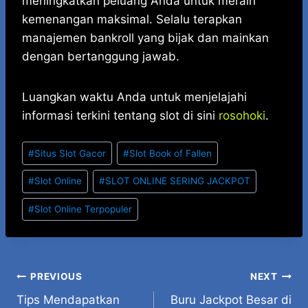
meningkatkan peluang Anda untuk meraih
kemenangan maksimal. Selalu terapkan
manajemen bankroll yang bijak dan mainkan
dengan bertanggung jawab.
Luangkan waktu Anda untuk menjelajahi
informasi terkini tentang slot di sini
rosohoki
.
Post
#
Situs Slot Gacor
#
Slot Book of Fallen
Tags:
#
Slot Online
#
SLOT ONLINE SERING JACKPOT
#
Slot Online Terpopuler
Post
PREVIOUS
NEXT
Tips Mendapatkan
Buru Jackpot Besar di