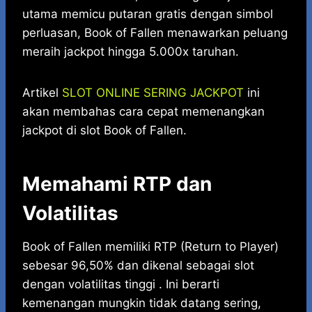
utama memicu putaran gratis dengan simbol
perluasan, Book of Fallen menawarkan peluang
meraih jackpot hingga 5.000x taruhan.
Artikel
SLOT ONLINE SERING JACKPOT
ini
akan membahas cara cepat memenangkan
jackpot di slot Book of Fallen.
Memahami RTP dan
Volatilitas
Book of Fallen memiliki RTP (Return to Player)
sebesar 96,50% dan dikenal sebagai slot
dengan volatilitas tinggi . Ini berarti
kemenangan mungkin tidak datang sering,