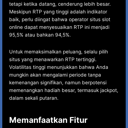
tetapi ketika datang, cenderung lebih besar.
Meskipun RTP yang tinggi adalah indikator
baik, perlu diingat bahwa operator situs slot
online dapat menyesuaikan RTP ini menjadi
95,5% atau bahkan 94,5%.
Untuk memaksimalkan peluang, selalu pilih
situs yang menawarkan RTP tertinggi.
Volatilitas tinggi menunjukkan bahwa Anda
mungkin akan mengalami periode tanpa
kemenangan signifikan, namun berpotensi
memenangkan hadiah besar, termasuk jackpot,
dalam sekali putaran.
Memanfaatkan Fitur