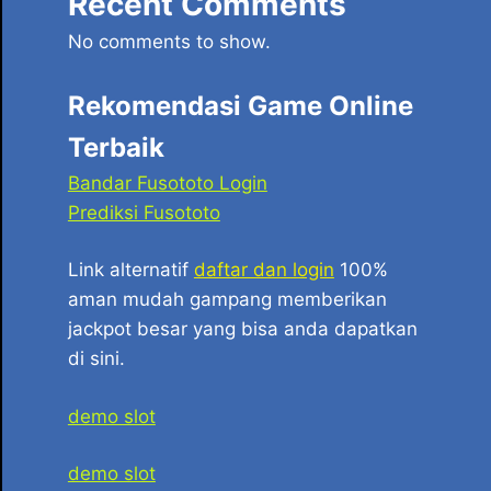
Recent Comments
No comments to show.
Rekomendasi Game Online
Terbaik
Bandar Fusototo Login
Prediksi Fusototo
Link alternatif
daftar dan login
100%
aman mudah gampang memberikan
jackpot besar yang bisa anda dapatkan
di sini.
demo slot
demo slot