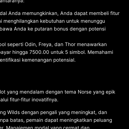
antaranya:
modal Anda memungkinkan, Anda dapat membeli fitur
Ini menghilangkan kebutuhan untuk menunggu
mbawa Anda ke putaran bonus dengan potensi
bol seperti Odin, Freya, dan Thor menawarkan
ayar hingga 7500.00 untuk 5 simbol. Memahami
ntifikasi kemenangan potensial.
lot yang mendalam dengan tema Norse yang epik
i fitur-fitur inovatifnya.
g Wilds dengan pengali yang meningkat, dan
tanpa batas, pemain dapat meningkatkan peluang
er. Manajemen modal yang cermat dan