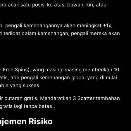
a acak satu posisi ke atas, bawah, kiri, atau
an, pengali kemenangannya akan meningkat +1x,
ld terlibat dalam kemenangan, pengali mereka akan
bol Free Spins), yang masing-masing memberikan 10,
ratis, ada pengali kemenangan global yang dimulai
mble yang sukses.
khir putaran gratis. Mendaratkan 3 Scatter tambahan
ratis lagi tanpa batas .
ajemen Risiko