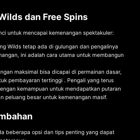
ilds dan Free Spins
unci untuk mencapai kemenangan spektakuler:
g Wilds tetap ada di gulungan dan pengalinya
menangan, ini adalah cara utama untuk membangun
ngan maksimal bisa dicapai di permainan dasar,
tuk pembayaran tertinggi . Pengali yang terus
 dengan kemampuan untuk mendapatkan putaran
an peluang besar untuk kemenangan masif.
Tambahan
 beberapa opsi dan tips penting yang dapat