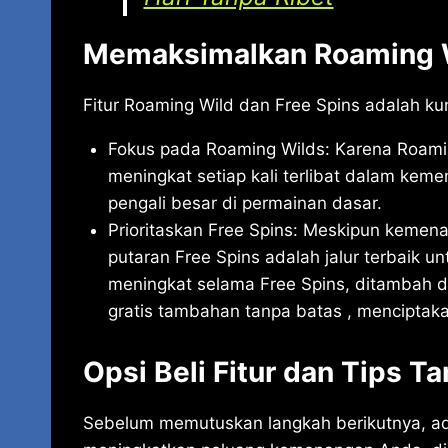
Memaksimalkan Roaming W
Fitur Roaming Wild dan Free Spins adalah k
Fokus pada Roaming Wilds: Karena Roamin
meningkat setiap kali terlibat dalam ke
pengali besar di permainan dasar.
Prioritaskan Free Spins: Meskipun kemena
putaran Free Spins adalah jalur terbaik un
meningkat selama Free Spins, ditambah
gratis tambahan tanpa batas , menciptak
Opsi Beli Fitur dan Tips 
Sebelum memutuskan langkah berikutnya, ada