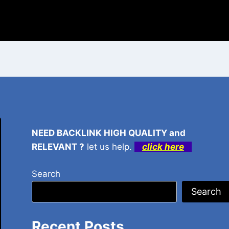
NEED BACKLINK HIGH QUALITY and
RELEVANT ?
let us help.
click here
Search
Search
Recent Posts