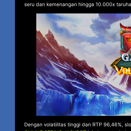
seru dan kemenangan hingga 10.000x taruh
Dengan volatilitas tinggi dan RTP 96,46%, slo