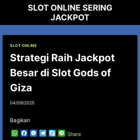
Skip
SLOT ONLINE SERING
to
JACKPOT
content
SLOT ONLINE
Strategi Raih Jackpot
Besar di Slot Gods of
Giza
04/09/2025
Bagikan
W
F
M
T
S
L
Share