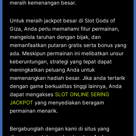
meraih kemenangan besar.
Untuk meraih jackpot besar di Slot Gods of
Giza, Anda perlu memahami fitur permainan,
mengelola taruhan dengan bijak, dan
memanfaatkan putaran gratis serta bonus yang
ada. Meskipun permainan ini melibatkan unsur
keberuntungan, strategi yang tepat dapat
meningkatkan peluang Anda untuk
memenangkan hadiah besar. Jika anda tertarik
dengan game berkualitas tinggi lainnya, Anda
dapat mengakses
SLOT ONLINE SERING
JACKPOT
yang menyediakan beragam
permainan menarik.
Bergabunglah dengan kami di situs yang