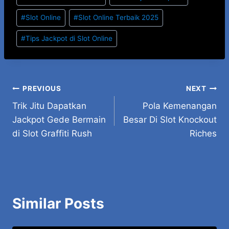
Tags:
#
Slot Online
#
Slot Online Terbaik 2025
#
Tips Jackpot di Slot Online
Post
PREVIOUS
NEXT
Trik Jitu Dapatkan
Pola Kemenangan
navigation
Jackpot Gede Bermain
Besar Di Slot Knockout
di Slot Graffiti Rush
Riches
Similar Posts