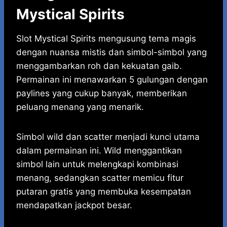
Mystical Spirits
Slot Mystical Spirits mengusung tema magis
dengan nuansa mistis dan simbol-simbol yang
menggambarkan roh dan kekuatan gaib.
Permainan ini menawarkan 5 gulungan dengan
paylines yang cukup banyak, memberikan
peluang menang yang menarik.
Simbol wild dan scatter menjadi kunci utama
dalam permainan ini. Wild menggantikan
simbol lain untuk melengkapi kombinasi
menang, sedangkan scatter memicu fitur
putaran gratis yang membuka kesempatan
mendapatkan jackpot besar.