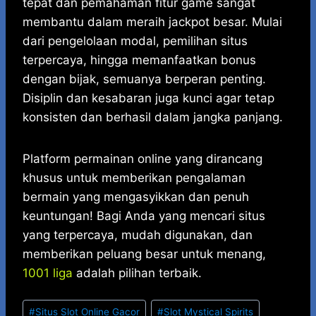
tepat dan pemahaman fitur game sangat
membantu dalam meraih jackpot besar. Mulai
dari pengelolaan modal, pemilihan situs
terpercaya, hingga memanfaatkan bonus
dengan bijak, semuanya berperan penting.
Disiplin dan kesabaran juga kunci agar tetap
konsisten dan berhasil dalam jangka panjang.
Platform permainan online yang dirancang
khusus untuk memberikan pengalaman
bermain yang mengasyikkan dan penuh
keuntungan! Bagi Anda yang mencari situs
yang terpercaya, mudah digunakan, dan
memberikan peluang besar untuk menang,
1001 liga
adalah pilihan terbaik.
Post
#
Situs Slot Online Gacor
#
Slot Mystical Spirits