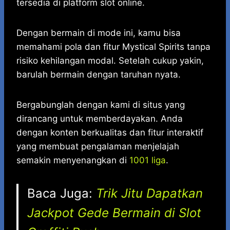
tersedia di platform slot online.
Dengan bermain di mode ini, kamu bisa
memahami pola dan fitur Mystical Spirits tanpa
risiko kehilangan modal. Setelah cukup yakin,
barulah bermain dengan taruhan nyata.
Bergabunglah dengan kami di situs yang
dirancang untuk memberdayakan. Anda
dengan konten berkualitas dan fitur interaktif
yang membuat pengalaman menjelajah
semakin menyenangkan di
1001 liga
.
Baca Juga:
Trik Jitu Dapatkan
Jackpot Gede Bermain di Slot