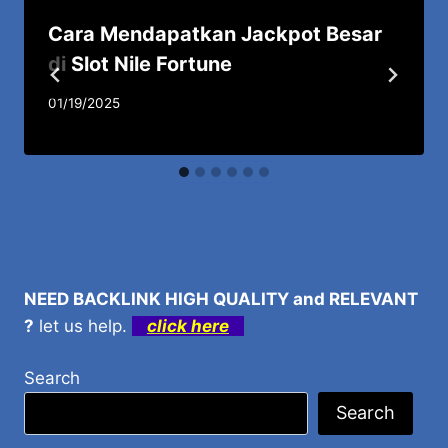
Cara Mendapatkan Jackpot Besar
di Slot Nile Fortune
01/19/2025
NEED BACKLINK HIGH QUALITY and RELEVANT
?
let us help.
click here
Search
Search