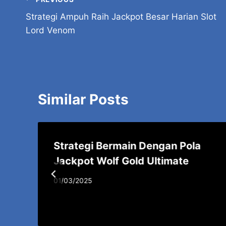
Post
Strategi Ampuh Raih Jackpot Besar Harian Slot
navigation
Lord Venom
Similar Posts
Strategi Bermain Dengan Pola
Jackpot Wolf Gold Ultimate
01/03/2025