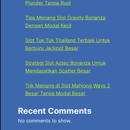
Plunder Tanpa Rugi
Tips Menang Slot Gravity Bonanza
Dengan Modal Kecil
Slot Tuk Tuk Thailand Terbaik Untuk
Berburu Jackpot Besar
Strategi Slot Aztec Bonanza Untuk
Mendapatkan Scatter Besar
Trik Menang di Slot Mahjong Ways 2
Besar Tanpa Modal Besar
Recent Comments
No comments to show.