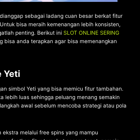
g dianggap sebagai ladang cuan besar berkat fitur
 Untuk bisa meraih kemenangan lebih konsisten,
tlah penting. Berikut ini
SLOT ONLINE SERING
 bisa anda terapkan agar bisa memenangkan
 Yeti
ngan simbol Yeti yang bisa memicu fitur tambahan.
ka lebih luas sehingga peluang menang semakin
 langkah awal sebelum mencoba strategi atau pola
 ekstra melalui free spins yang mampu