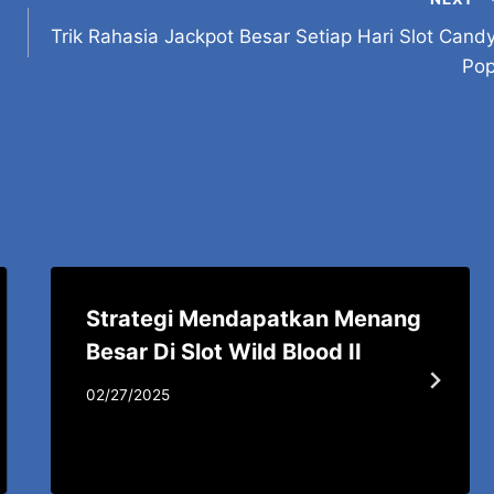
Trik Rahasia Jackpot Besar Setiap Hari Slot Cand
Po
Strategi Mendapatkan Menang
Besar Di Slot Wild Blood II
02/27/2025