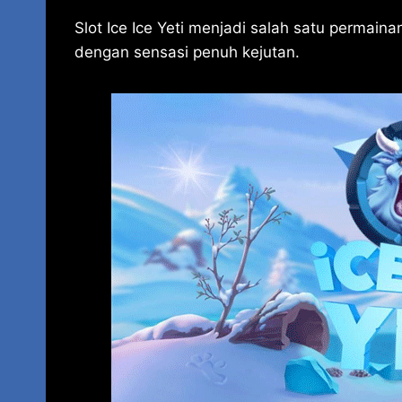
h
a
e
e
k
i
a
c
s
l
y
n
Slot Ice Ice Yeti menjadi salah satu permai
t
e
s
e
p
e
dengan sensasi penuh kejutan.
s
b
e
g
e
A
o
n
r
p
o
g
a
p
k
e
m
r