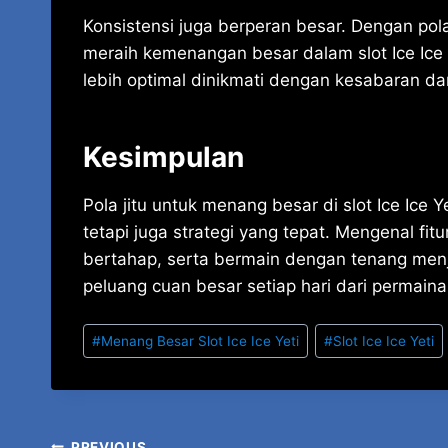
Konsistensi juga berperan besar. Dengan pol
meraih kemenangan besar dalam slot Ice Ice 
lebih optimal dinikmati dengan kesabaran dan 
Kesimpulan
Pola jitu untuk menang besar di slot Ice Ice
tetapi juga strategi yang tepat. Mengenal fi
bertahap, serta bermain dengan tenang menja
peluang cuan besar setiap hari dari permaina
Post
#
Menang Besar Slot Ice Ice Yeti
#
Slot Ice Ice Yeti
Tags:
PREVIOUS