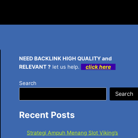
NEED BACKLINK HIGH QUALITY and
RELEVANT ?
let us help.
click here
Search
Search
Recent Posts
Strategi Ampuh Menang Slot Viking’s