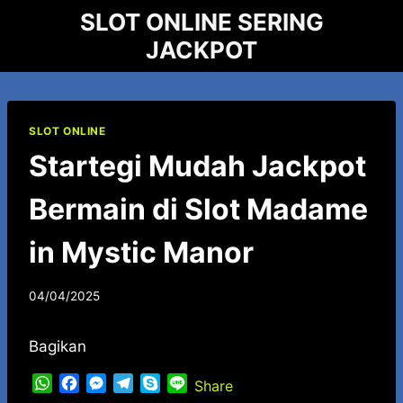
Skip
SLOT ONLINE SERING
to
JACKPOT
content
SLOT ONLINE
Startegi Mudah Jackpot
Bermain di Slot Madame
in Mystic Manor
04/04/2025
Bagikan
W
F
M
T
S
L
Share