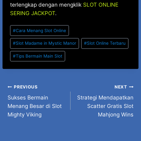
terlengkap dengan mengklik
SLOT ONLINE
SERING JACKPOT
.
Post
#
Cara Menang Slot Online
Tags:
#
Slot Madame in Mystic Manor
#
Slot Online Terbaru
#
Tips Bermain Main Slot
Post
PREVIOUS
NEXT
Sukses Bermain
Strategi Mendapatkan
navigation
Menang Besar di Slot
Scatter Gratis Slot
Mighty Viking
Mahjong Wins