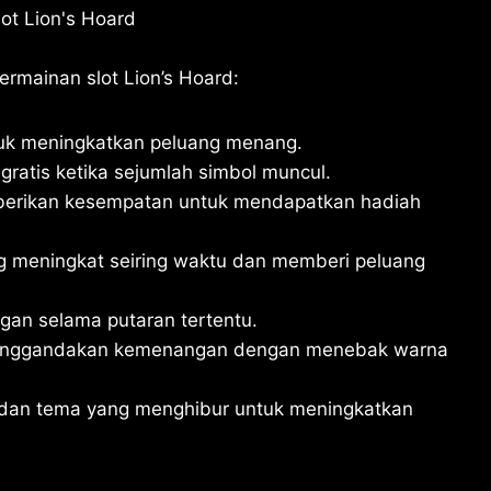
ermainan slot Lion’s Hoard:
tuk meningkatkan peluang menang.
ratis ketika sejumlah simbol muncul.
erikan kesempatan untuk mendapatkan hadiah
ng meningkat seiring waktu dan memberi peluang
an selama putaran tertentu.
menggandakan kemenangan dengan menebak warna
a dan tema yang menghibur untuk meningkatkan