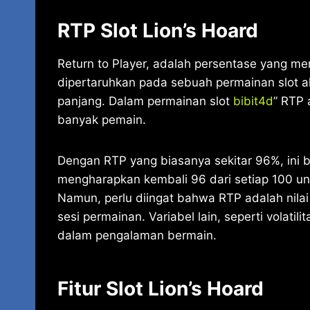
RTP Slot Lion’s Hoard
Return to Player, adalah persentase yang m
dipertaruhkan pada sebuah permainan slot 
panjang. Dalam permainan slot
bibit4d
” RTP 
banyak pemain.
Dengan RTP yang biasanya sekitar 96%, ini b
mengharapkan kembali 96 dari setiap 100 uni
Namun, perlu diingat bahwa RTP adalah nilai 
sesi permainan. Variabel lain, seperti volati
dalam pengalaman bermain.
Fitur Slot Lion’s Hoard