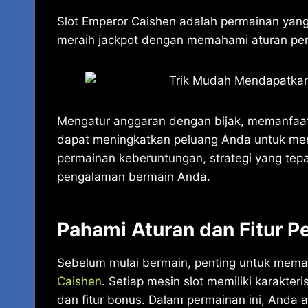
h
a
e
e
k
i
a
c
s
l
y
n
Slot Emperor Caishen adalah permainan yan
t
e
s
e
p
e
meraih jackpot dengan memahami aturan pe
s
b
e
g
e
A
o
n
r
p
o
g
a
p
k
e
m
r
Mengatur anggaran dengan bijak, memanfaatk
dapat meningkatkan peluang Anda untuk men
permainan keberuntungan, strategi yang t
pengalaman bermain Anda.
Pahami Aturan dan Fitur P
Sebelum mulai bermain, penting untuk memah
Caishen
. Setiap mesin slot memiliki karakteri
dan fitur bonus. Dalam permainan ini, Anda