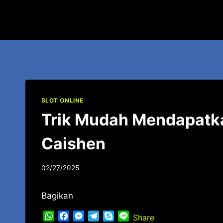
Skip
to
content
SLOT ONLINE
Trik Mudah Mendapatka
Caishen
02/27/2025
Bagikan
W
F
M
T
S
L
Share