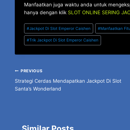
Manfaatkan juga waktu anda untuk mengeksplo
hanya dengan klik
SLOT ONLINE SERING JA
Post
#
Jackpot Di Slot Emperor Caishen
#
Manfaatkan Fit
Tags:
#
Trik Jackpot Di Slot Emperor Caishen
Post
PREVIOUS
Strategi Cerdas Mendapatkan Jackpot Di Slot
navigation
Santa’s Wonderland
Similar Posts