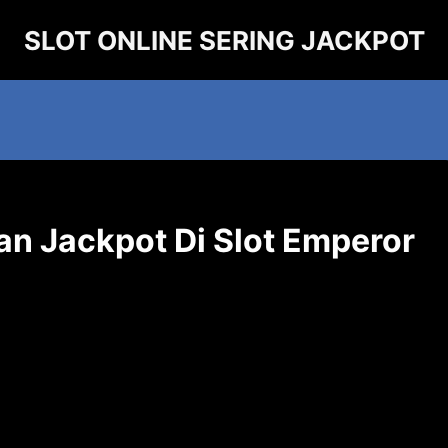
SLOT ONLINE SERING JACKPOT
n Jackpot Di Slot Emperor