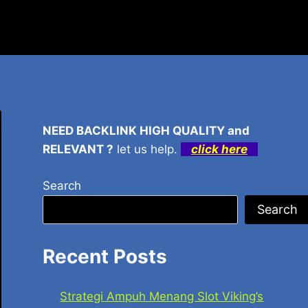
NEED BACKLINK HIGH QUALITY and
RELEVANT ?
let us help.
click here
Search
Search
Recent Posts
Strategi Ampuh Menang Slot Viking’s