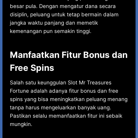
besar pula. Dengan mengatur dana secara
disiplin, peluang untuk tetap bermain dalam
jangka waktu panjang dan memetik
kemenangan pun semakin tinggi.
Manfaatkan Fitur Bonus dan
Free Spins
Salah satu keunggulan Slot Mr Treasures
Fortune adalah adanya fitur bonus dan free
spins yang bisa meningkatkan peluang menang
tanpa harus mengeluarkan banyak uang.
Pastikan selalu memanfaatkan fitur ini sebaik
mungkin.