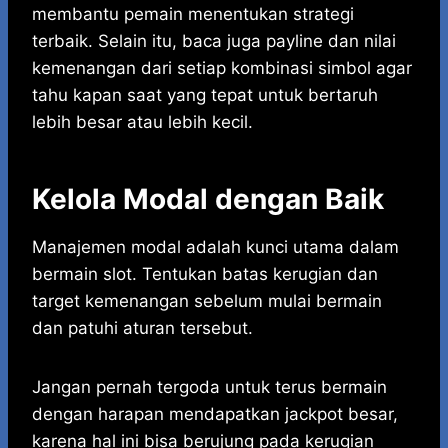
membantu pemain menentukan strategi
terbaik. Selain itu, baca juga payline dan nilai
kemenangan dari setiap kombinasi simbol agar
tahu kapan saat yang tepat untuk bertaruh
lebih besar atau lebih kecil.
Kelola Modal dengan Baik
Manajemen modal adalah kunci utama dalam
bermain slot. Tentukan batas kerugian dan
target kemenangan sebelum mulai bermain
dan patuhi aturan tersebut.
Jangan pernah tergoda untuk terus bermain
dengan harapan mendapatkan jackpot besar,
karena hal ini bisa berujung pada kerugian