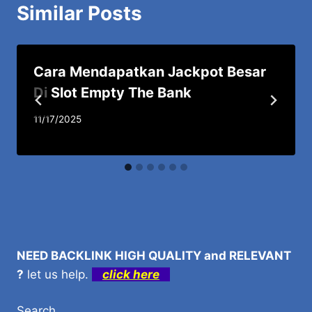
Similar Posts
Cara Mendapatkan Jackpot Besar
Di Slot Empty The Bank
11/17/2025
NEED BACKLINK HIGH QUALITY and RELEVANT
?
let us help.
click here
Search