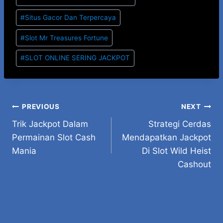
#
Situs Gacor Dan Terpercaya
#
Slot Mr Treasures Fortune
#
SLOT ONLINE SERING JACKPOT
Post
PREVIOUS
NEXT
Trik Jackpot Dalam
Strategi Cerdas
navigation
Permainan Slot Cash
Mendapatkan Jackpot
Mania
Di Slot Wild Heist
Cashout