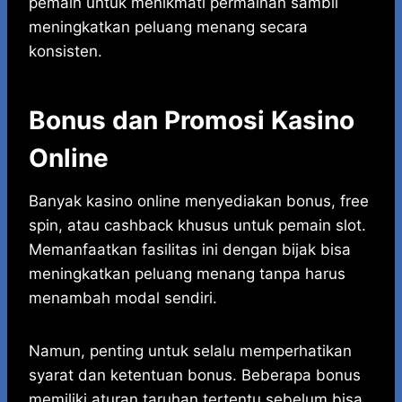
pemain untuk menikmati permainan sambil
meningkatkan peluang menang secara
konsisten.
Bonus dan Promosi Kasino
Online
Banyak kasino online menyediakan bonus, free
spin, atau cashback khusus untuk pemain slot.
Memanfaatkan fasilitas ini dengan bijak bisa
meningkatkan peluang menang tanpa harus
menambah modal sendiri.
Namun, penting untuk selalu memperhatikan
syarat dan ketentuan bonus. Beberapa bonus
memiliki aturan taruhan tertentu sebelum bisa