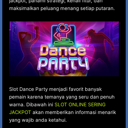
jackpot, pahami strategi, kenali fitur, dan
s
b
e
g
e
maksimalkan peluang menang setiap putaran.
A
o
n
r
p
o
g
a
p
k
e
m
r
Slot Dance Party menjadi favorit banyak
pemain karena temanya yang seru dan penuh
warna. Dibawah ini
SLOT ONLINE SERING
JACKPOT
akan memberikan informasi menarik
yang wajib anda ketahui.