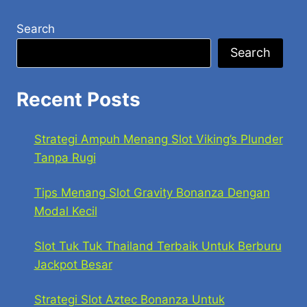
Search
Search
Recent Posts
Strategi Ampuh Menang Slot Viking’s Plunder
Tanpa Rugi
Tips Menang Slot Gravity Bonanza Dengan
Modal Kecil
Slot Tuk Tuk Thailand Terbaik Untuk Berburu
Jackpot Besar
Strategi Slot Aztec Bonanza Untuk