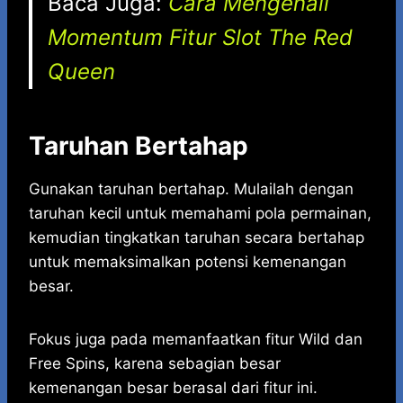
Baca Juga:
Cara Mengenali
Momentum Fitur Slot The Red
Queen
Taruhan Bertahap
Gunakan taruhan bertahap. Mulailah dengan
taruhan kecil untuk memahami pola permainan,
kemudian tingkatkan taruhan secara bertahap
untuk memaksimalkan potensi kemenangan
besar.
Fokus juga pada memanfaatkan fitur Wild dan
Free Spins, karena sebagian besar
kemenangan besar berasal dari fitur ini.