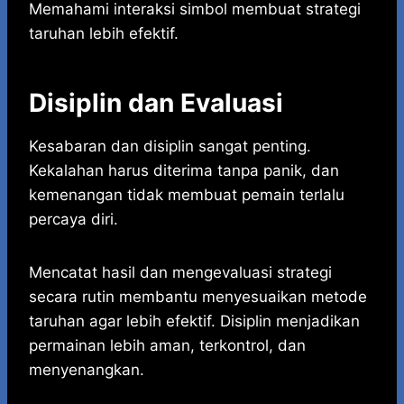
Memahami interaksi simbol membuat strategi
taruhan lebih efektif.
Disiplin dan Evaluasi
Kesabaran dan disiplin sangat penting.
Kekalahan harus diterima tanpa panik, dan
kemenangan tidak membuat pemain terlalu
percaya diri.
Mencatat hasil dan mengevaluasi strategi
secara rutin membantu menyesuaikan metode
taruhan agar lebih efektif. Disiplin menjadikan
permainan lebih aman, terkontrol, dan
menyenangkan.