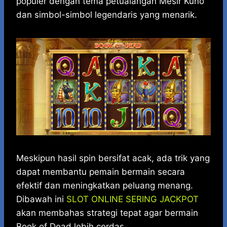
populer dengan tema petualangan Mesir Kuno
s
b
e
g
e
dan simbol-simbol legendaris yang menarik.
A
o
n
r
p
o
g
a
p
k
e
m
r
Meskipun hasil spin bersifat acak, ada trik yang
dapat membantu pemain bermain secara
efektif dan meningkatkan peluang menang.
Dibawah ini
SLOT ONLINE SERING JACKPOT
akan membahas strategi tepat agar bermain
Book of Dead lebih cerdas.