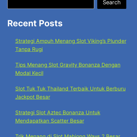
Search
Recent Posts
Strategi Ampuh Menang Slot Viking’s Plunder
Tanpa Rugi
Tips Menang Slot Gravity Bonanza Dengan
Modal Kecil
Slot Tuk Tuk Thailand Terbaik Untuk Berburu
Jackpot Besar
Strategi Slot Aztec Bonanza Untuk
Mendapatkan Scatter Besar
Trik Menang di Slot Mahjong Ways 2 Besar