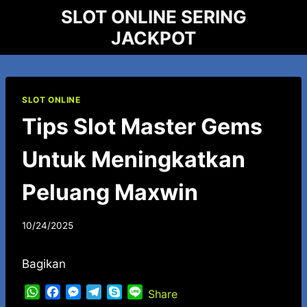
Skip
SLOT ONLINE SERING
to
JACKPOT
content
SLOT ONLINE
Tips Slot Master Gems
Untuk Meningkatkan
Peluang Maxwin
10/24/2025
Bagikan
W
F
M
T
S
L
Share