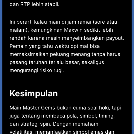
dan RTP lebih stabil.
Ini berarti kalau main di jam ramai (sore atau
malam), kemungkinan Maxwin sedikit lebih
rendah karena mesin menyeimbangkan payout.
Pemain yang tahu waktu optimal bisa
memaksimalkan peluang menang tanpa harus
pasang taruhan terlalu besar, sekaligus
mengurangi risiko rugi.
Kesimpulan
Main Master Gems bukan cuma soal hoki, tapi
juga tentang membaca pola, simbol, timing,
dan strategi spin. Dengan memahami
volatilitas, memanfaatkan simbol emas dan