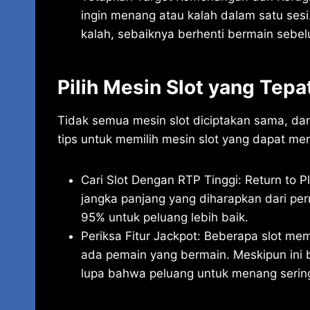
ingin menang atau kalah dalam satu sesi
kalah, sebaiknya berhenti bermain seb
Pilih Mesin Slot yang Tepa
Tidak semua mesin slot diciptakan sama, dan
tips untuk memilih mesin slot yang dapat me
Cari Slot Dengan RTP Tinggi: Return to
jangka panjang yang diharapkan dari perm
95% untuk peluang lebih baik.
Periksa Fitur Jackpot: Beberapa slot memi
ada pemain yang bermain. Meskipun ini 
lupa bahwa peluang untuk menang sering k