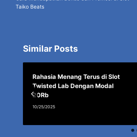
navigation
Taiko Beats
Similar Posts
Rahasia Menang Terus di Slot
Twisted Lab Dengan Modal
20Rb
10/25/2025