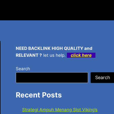
NEED BACKLINK HIGH QUALITY and
RELEVANT ?
let us help.
click here
Search
Search
Recent Posts
Strategi Ampuh Menang Slot Viking’s