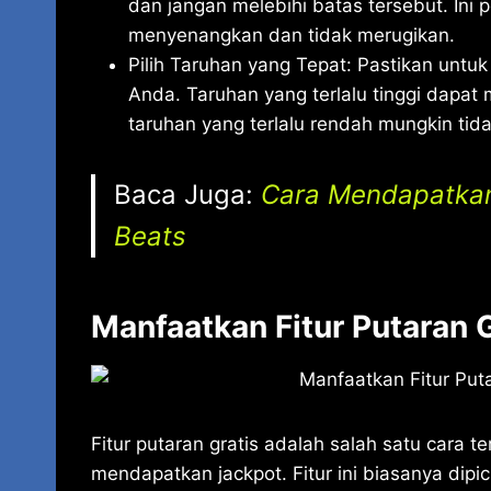
dan jangan melebihi batas tersebut. Ini
menyenangkan dan tidak merugikan.
Pilih Taruhan yang Tepat: Pastikan untuk
Anda. Taruhan yang terlalu tinggi dapa
taruhan yang terlalu rendah mungkin t
Baca Juga:
Cara Mendapatkan 
Beats
Manfaatkan Fitur Putaran 
Fitur putaran gratis adalah salah satu cara 
mendapatkan jackpot. Fitur ini biasanya dipi