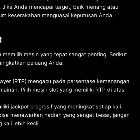
. Jika Anda mencapai target, baik menang atau
elum keserakahan menguasai keputusan Anda.
t
 memilih mesin yang tepat sangat penting. Berikut
ningkatkan peluang Anda:
 Player (RTP) mengacu pada persentase kemenangan
ainan. Pilih mesin slot yang memiliki RTP di atas
liki jackpot progresif yang meningkat setiap kali
bisa menawarkan hadiah yang sangat besar, jangan
ali lebih kecil.