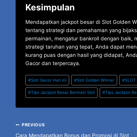
Kesimpulan
​Mendapatkan jackpot besar di Slot Golden W
tentang strategi dan pemahaman yang bijak
permainan, mengatur bankroll dengan baik,
strategi taruhan yang tepat, Anda dapat me
kurang puas dengan hasil yang didapat, Anda
Gacor dan terpercaya.
Post
#
Slot Gacor Hari ini
#
Slot Golden Winner
#
SLOT
Tags:
#
Tips Jackpot Besar Bermain Slot
#
Tips Jackpot Be
Post
PREVIOUS
Cara Mendapatkan Bonus dan Promosi di Slot