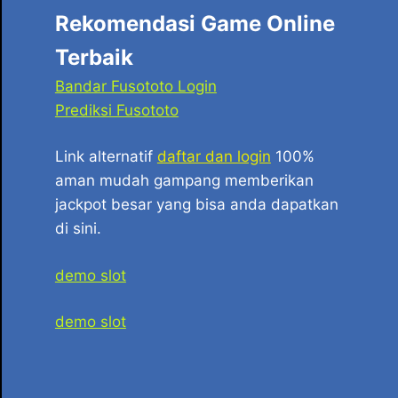
Rekomendasi Game Online
Terbaik
Bandar Fusototo Login
Prediksi Fusototo
Link alternatif
daftar dan login
100%
aman mudah gampang memberikan
jackpot besar yang bisa anda dapatkan
di sini.
demo slot
demo slot