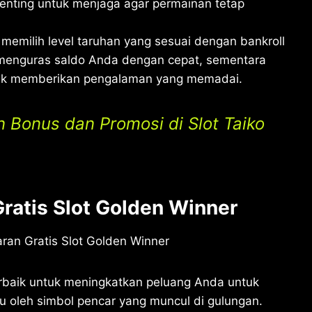
 penting untuk menjaga agar permainan tetap
 memilih level taruhan yang sesuai dengan bankroll
t menguras saldo Anda dengan cepat, sementara
idak memberikan pengalaman yang memadai.
Bonus dan Promosi di Slot Taiko
Gratis Slot Golden Winner
terbaik untuk meningkatkan peluang Anda untuk
cu oleh simbol pencar yang muncul di gulungan.