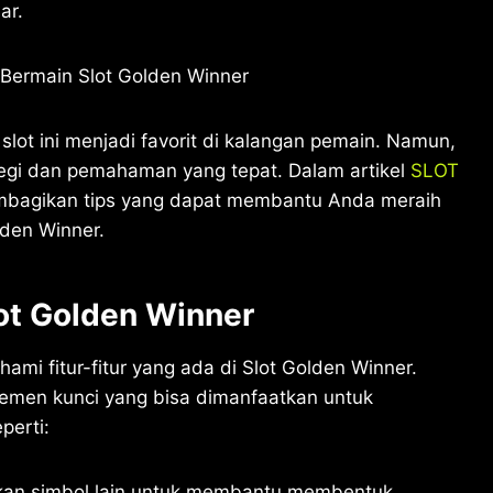
ar.
slot ini menjadi favorit di kalangan pemain. Namun,
tegi dan pemahaman yang tepat. Dalam artikel
SLOT
mbagikan tips yang dapat membantu Anda meraih
den Winner.
ot Golden Winner
mi fitur-fitur yang ada di Slot Golden Winner.
lemen kunci yang bisa dimanfaatkan untuk
erti:
ikan simbol lain untuk membantu membentuk