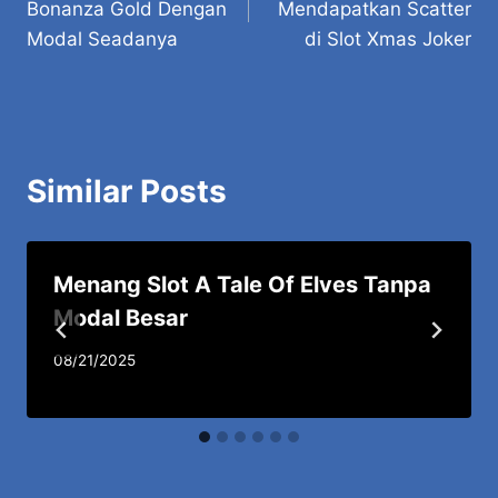
Bonanza Gold Dengan
Mendapatkan Scatter
Modal Seadanya
di Slot Xmas Joker
Similar Posts
Menang Slot A Tale Of Elves Tanpa
Modal Besar
08/21/2025