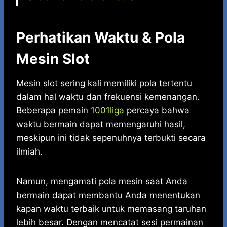
Perhatikan Waktu & Pola
Mesin Slot
Mesin slot sering kali memiliki pola tertentu
dalam hal waktu dan frekuensi kemenangan.
Beberapa pemain
1001liga
percaya bahwa
waktu bermain dapat memengaruhi hasil,
meskipun ini tidak sepenuhnya terbukti secara
ilmiah.
Namun, mengamati pola mesin saat Anda
bermain dapat membantu Anda menentukan
kapan waktu terbaik untuk memasang taruhan
lebih besar. Dengan mencatat sesi permainan