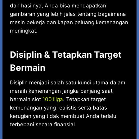
dan hasilnya, Anda bisa mendapatkan
gambaran yang lebih jelas tentang bagaimana
mesin bekerja dan kapan peluang kemenangan
meningkat.
Disiplin & Tetapkan Target
Bermain
Disiplin menjadi salah satu kunci utama dalam
meraih kemenangan jangka panjang saat
bermain slot
1001liga
. Tetapkan target
kemenangan yang realistis serta batas
kerugian yang tidak membuat Anda terlalu
terbebani secara finansial.