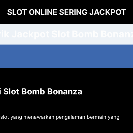
SLOT ONLINE SERING JACKPOT
rik Jackpot Slot Bomb Bonan
i Slot Bomb Bonanza
 slot yang menawarkan pengalaman bermain yang