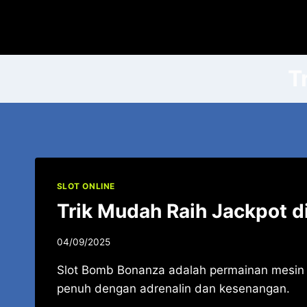
Skip
to
content
T
SLOT ONLINE
Trik Mudah Raih Jackpot d
04/09/2025
Slot Bomb Bonanza adalah permainan mesin
penuh dengan adrenalin dan kesenangan.