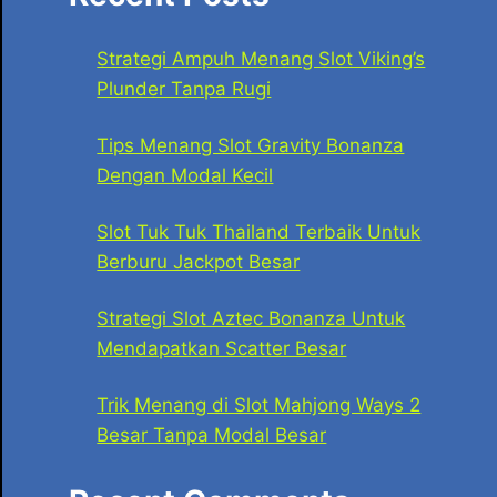
Strategi Ampuh Menang Slot Viking’s
Plunder Tanpa Rugi
Tips Menang Slot Gravity Bonanza
Dengan Modal Kecil
Slot Tuk Tuk Thailand Terbaik Untuk
Berburu Jackpot Besar
Strategi Slot Aztec Bonanza Untuk
Mendapatkan Scatter Besar
Trik Menang di Slot Mahjong Ways 2
Besar Tanpa Modal Besar