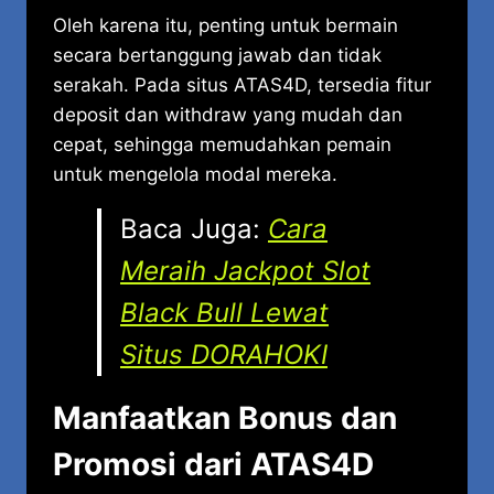
Oleh karena itu, penting untuk bermain
secara bertanggung jawab dan tidak
serakah. Pada situs ATAS4D, tersedia fitur
deposit dan withdraw yang mudah dan
cepat, sehingga memudahkan pemain
untuk mengelola modal mereka.
Baca Juga:
Cara
Meraih Jackpot Slot
Black Bull Lewat
Situs DORAHOKI
Manfaatkan Bonus dan
Promosi dari ATAS4D