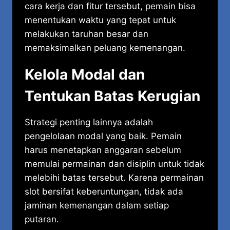
cara kerja dan fitur tersebut, pemain bisa
menentukan waktu yang tepat untuk
melakukan taruhan besar dan
memaksimalkan peluang kemenangan.
Kelola Modal dan
Tentukan Batas Kerugian
Strategi penting lainnya adalah
pengelolaan modal yang baik. Pemain
harus menetapkan anggaran sebelum
memulai permainan dan disiplin untuk tidak
melebihi batas tersebut. Karena permainan
slot bersifat keberuntungan, tidak ada
jaminan kemenangan dalam setiap
putaran.