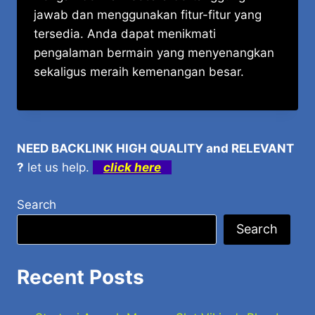
jawab dan menggunakan fitur-fitur yang
tersedia. Anda dapat menikmati
pengalaman bermain yang menyenangkan
sekaligus meraih kemenangan besar.
NEED BACKLINK HIGH QUALITY and RELEVANT
?
let us help.
click here
Search
Search
Recent Posts