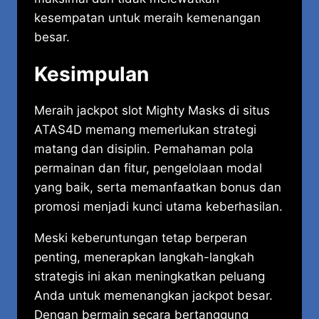
kesempatan untuk meraih kemenangan
besar.
Kesimpulan
Meraih jackpot slot Mighty Masks di situs
ATAS4D memang memerlukan strategi
matang dan disiplin. Pemahaman pola
permainan dan fitur, pengelolaan modal
yang baik, serta memanfaatkan bonus dan
promosi menjadi kunci utama keberhasilan.
Meski keberuntungan tetap berperan
penting, menerapkan langkah-langkah
strategis ini akan meningkatkan peluang
Anda untuk memenangkan jackpot besar.
Dengan bermain secara bertanggung