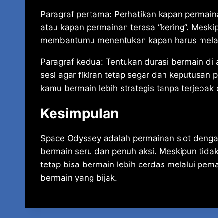
Paragraf pertama: Perhatikan kapan permai
atau kapan permainan terasa “kering”. Meskip
membantumu menentukan kapan harus melanj
Paragraf kedua: Tentukan durasi bermain di 
sesi agar fikiran tetap segar dan keputusan 
kamu bermain lebih strategis tanpa terjeba
Kesimpulan
Space Odyssey adalah permainan slot denga
bermain seru dan penuh aksi. Meskipun tida
tetap bisa bermain lebih cerdas melalui pema
bermain yang bijak.