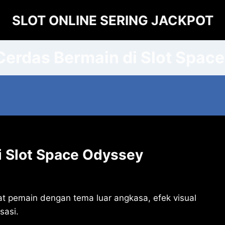
SLOT ONLINE SERING JACKPOT
 Cerdas Bermain di Slot Spac
i Slot Space Odyssey
t pemain dengan tema luar angkasa, efek visual
sasi.