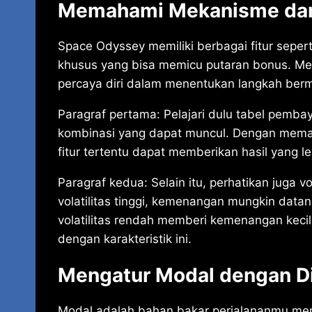
Memahami Mekanisme dan 
Space Odyssey memiliki berbagai fitur sepert
khusus yang bisa memicu putaran bonus. M
percaya diri dalam menentukan langkah berm
Paragraf pertama: Pelajari dulu tabel pemba
kombinasi yang dapat muncul. Dengan memah
fitur tertentu dapat memberikan hasil yang le
Paragraf kedua: Selain itu, perhatikan juga v
volatilitas tinggi, kemenangan mungkin datang
volatilitas rendah memberi kemenangan keci
dengan karakteristik ini.
Mengatur Modal dengan Dis
Modal adalah bahan bakar perjalananmu menj