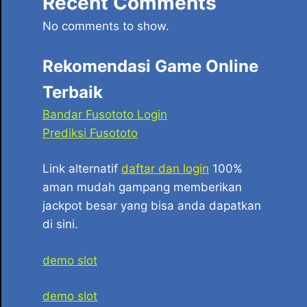
Recent Comments
No comments to show.
Rekomendasi Game Online
Terbaik
Bandar Fusototo Login
Prediksi Fusototo
Link alternatif
daftar dan login
100%
aman mudah gampang memberikan
jackpot besar yang bisa anda dapatkan
di sini.
demo slot
demo slot