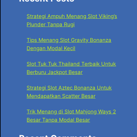
Strategi Ampuh Menang Slot Viking’s
Plunder Tanpa Rugi
Tips Menang Slot Gravity Bonanza
Dengan Modal Kecil
Slot Tuk Tuk Thailand Terbaik Untuk
Berburu Jackpot Besar
Strategi Slot Aztec Bonanza Untuk
Mendapatkan Scatter Besar
Trik Menang di Slot Mahjong Ways 2
Besar Tanpa Modal Besar