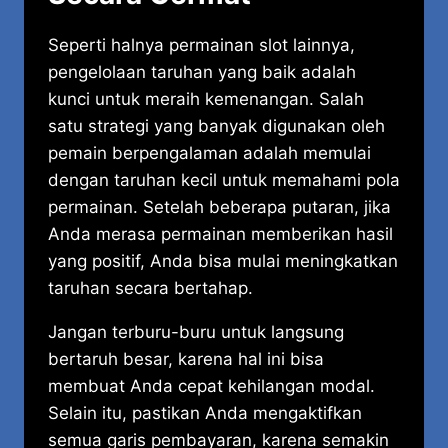
Seperti halnya permainan slot lainnya,
pengelolaan taruhan yang baik adalah
kunci untuk meraih kemenangan. Salah
satu strategi yang banyak digunakan oleh
pemain berpengalaman adalah memulai
dengan taruhan kecil untuk memahami pola
permainan. Setelah beberapa putaran, jika
Anda merasa permainan memberikan hasil
yang positif, Anda bisa mulai meningkatkan
taruhan secara bertahap.
Jangan terburu-buru untuk langsung
bertaruh besar, karena hal ini bisa
membuat Anda cepat kehilangan modal.
Selain itu, pastikan Anda mengaktifkan
semua garis pembayaran, karena semakin