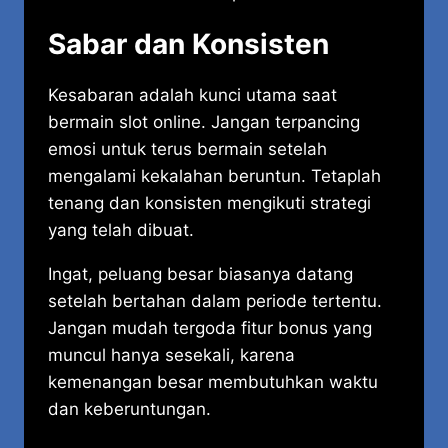
Sabar dan Konsisten
Kesabaran adalah kunci utama saat
bermain slot online. Jangan terpancing
emosi untuk terus bermain setelah
mengalami kekalahan beruntun. Tetaplah
tenang dan konsisten mengikuti strategi
yang telah dibuat.
Ingat, peluang besar biasanya datang
setelah bertahan dalam periode tertentu.
Jangan mudah tergoda fitur bonus yang
muncul hanya sesekali, karena
kemenangan besar membutuhkan waktu
dan keberuntungan.