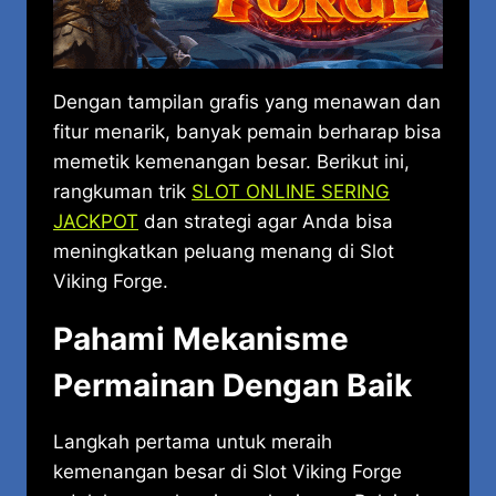
Dengan tampilan grafis yang menawan dan
fitur menarik, banyak pemain berharap bisa
memetik kemenangan besar. Berikut ini,
rangkuman trik
SLOT ONLINE SERING
JACKPOT
dan strategi agar Anda bisa
meningkatkan peluang menang di Slot
Viking Forge.
Pahami Mekanisme
Permainan Dengan Baik
Langkah pertama untuk meraih
kemenangan besar di Slot Viking Forge