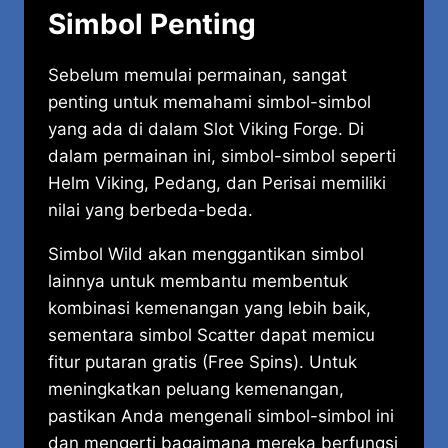
Simbol Penting
Sebelum memulai permainan, sangat
penting untuk memahami simbol-simbol
yang ada di dalam Slot Viking Forge. Di
dalam permainan ini, simbol-simbol seperti
Helm Viking, Pedang, dan Perisai memiliki
nilai yang berbeda-beda.
Simbol Wild akan menggantikan simbol
lainnya untuk membantu membentuk
kombinasi kemenangan yang lebih baik,
sementara simbol Scatter dapat memicu
fitur putaran gratis (Free Spins). Untuk
meningkatkan peluang kemenangan,
pastikan Anda mengenali simbol-simbol ini
dan mengerti bagaimana mereka berfungsi