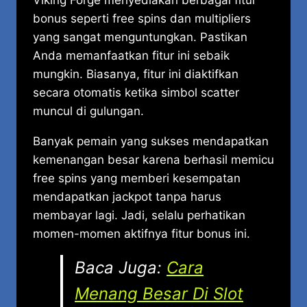
bonus seperti free spins dan multipliers
yang sangat menguntungkan. Pastikan
Anda memanfaatkan fitur ini sebaik
mungkin. Biasanya, fitur ini diaktifkan
secara otomatis ketika simbol scatter
muncul di gulungan.
Banyak pemain yang sukses mendapatkan
kemenangan besar karena berhasil memicu
free spins yang memberi kesempatan
mendapatkan jackpot tanpa harus
membayar lagi. Jadi, selalu perhatikan
momen-momen aktifnya fitur bonus ini.
Baca Juga:
Cara
Menang Besar Di Slot