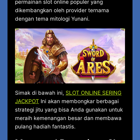
permainan slot online populer yang
dikembangkan oleh provider ternama
dengan tema mitologi Yunani.
Simak di bawah ini,
SLOT ONLINE SERING
JACKPOT
Ini akan membongkar berbagai
strategi jitu yang bisa Anda gunakan untuk
meraih kemenangan besar dan membawa
pulang hadiah fantastis.