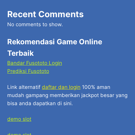
Recent Comments
No comments to show.
Rekomendasi Game Online
Terbaik
Bandar Fusototo Login
Prediksi Fusototo
Link alternatif
daftar dan login
100% aman
mudah gampang memberikan jackpot besar yang
bisa anda dapatkan di sini.
demo slot
demo slot