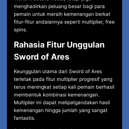
menghadirkan peluang besar bagi para
pemain untuk meraih kemenangan berkat
fitur-fitur andalannya seperti multiplier, free
spins.
Rahasia Fitur Unggulan
Sword of Ares
Keunggulan utama dari Sword of Ares
terletak pada fitur multiplier progresif yang
terus meningkat setiap kali pemain berhasil
membentuk kombinasi kemenangan.
Multiplier ini dapat melipatgandakan hasil
kemenangan hingga jumlah yang sangat
fantastis.