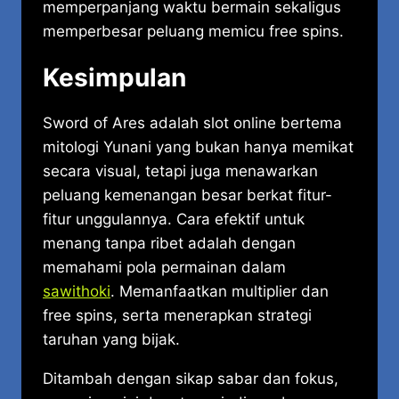
memperpanjang waktu bermain sekaligus
memperbesar peluang memicu free spins.
Kesimpulan
Sword of Ares adalah slot online bertema
mitologi Yunani yang bukan hanya memikat
secara visual, tetapi juga menawarkan
peluang kemenangan besar berkat fitur-
fitur unggulannya. Cara efektif untuk
menang tanpa ribet adalah dengan
memahami pola permainan dalam
sawithoki
. Memanfaatkan multiplier dan
free spins, serta menerapkan strategi
taruhan yang bijak.
Ditambah dengan sikap sabar dan fokus,