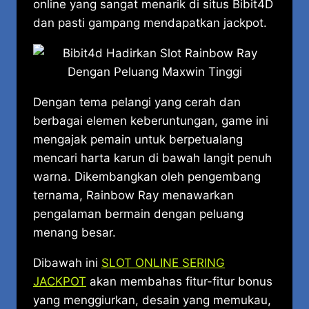
online yang sangat menarik di situs Bibit4D
dan pasti gampang mendapatkan jackpot.
Dengan tema pelangi yang cerah dan
berbagai elemen keberuntungan, game ini
mengajak pemain untuk berpetualang
mencari harta karun di bawah langit penuh
warna. Dikembangkan oleh pengembang
ternama, Rainbow Ray menawarkan
pengalaman bermain dengan peluang
menang besar.
Dibawah ini
SLOT ONLINE SERING
JACKPOT
akan membahas fitur-fitur bonus
yang menggiurkan, desain yang memukau,