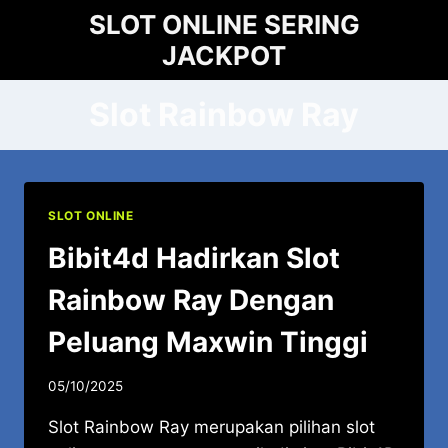
Skip
SLOT ONLINE SERING
to
JACKPOT
content
Slot Rainbow Ray
SLOT ONLINE
Bibit4d Hadirkan Slot
Rainbow Ray Dengan
Peluang Maxwin Tinggi
05/10/2025
Slot Rainbow Ray merupakan pilihan slot