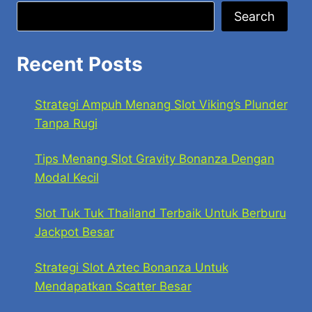
Search
Recent Posts
Strategi Ampuh Menang Slot Viking’s Plunder
Tanpa Rugi
Tips Menang Slot Gravity Bonanza Dengan
Modal Kecil
Slot Tuk Tuk Thailand Terbaik Untuk Berburu
Jackpot Besar
Strategi Slot Aztec Bonanza Untuk
Mendapatkan Scatter Besar