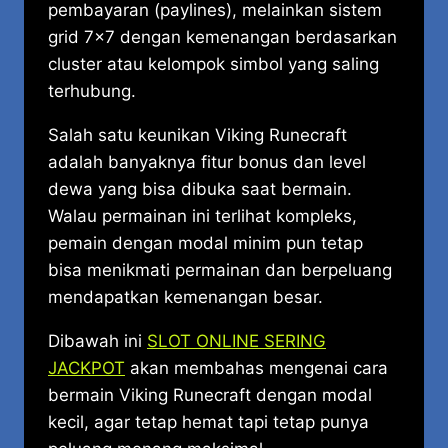
pembayaran (paylines), melainkan sistem
grid 7×7 dengan kemenangan berdasarkan
cluster atau kelompok simbol yang saling
terhubung.
Salah satu keunikan Viking Runecraft
adalah banyaknya fitur bonus dan level
dewa yang bisa dibuka saat bermain.
Walau permainan ini terlihat kompleks,
pemain dengan modal minim pun tetap
bisa menikmati permainan dan berpeluang
mendapatkan kemenangan besar.
Dibawah ini
SLOT ONLINE SERING
JACKPOT
akan membahas mengenai cara
bermain Viking Runecraft dengan modal
kecil, agar tetap hemat tapi tetap punya