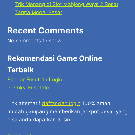
Trik Menang di Slot Mahjong Ways 2 Besar
Tanpa Modal Besar
Recent Comments
No comments to show.
Rekomendasi Game Online
Terbaik
Bandar Fusototo Login
Prediksi Fusototo
Link alternatif
daftar dan login
100% aman
mudah gampang memberikan jackpot besar yang
bisa anda dapatkan di sini.