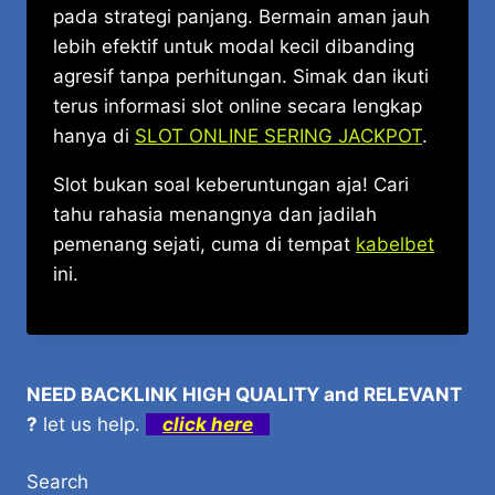
pada strategi panjang. Bermain aman jauh
lebih efektif untuk modal kecil dibanding
agresif tanpa perhitungan. Simak dan ikuti
terus informasi slot online secara lengkap
hanya di
SLOT ONLINE SERING JACKPOT
.
Slot bukan soal keberuntungan aja! Cari
tahu rahasia menangnya dan jadilah
pemenang sejati, cuma di tempat
kabelbet
ini.
NEED BACKLINK HIGH QUALITY and RELEVANT
?
let us help.
click here
Search