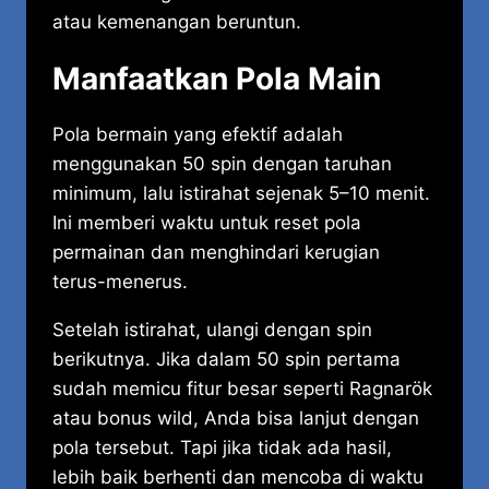
atau kemenangan beruntun.
Manfaatkan Pola Main
Pola bermain yang efektif adalah
menggunakan 50 spin dengan taruhan
minimum, lalu istirahat sejenak 5–10 menit.
Ini memberi waktu untuk reset pola
permainan dan menghindari kerugian
terus-menerus.
Setelah istirahat, ulangi dengan spin
berikutnya. Jika dalam 50 spin pertama
sudah memicu fitur besar seperti Ragnarök
atau bonus wild, Anda bisa lanjut dengan
pola tersebut. Tapi jika tidak ada hasil,
lebih baik berhenti dan mencoba di waktu