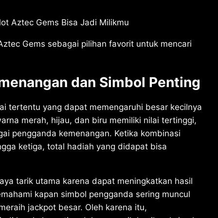
ztec Gems sebagai pilihan favorit untuk mencari
enangan dan Simbol Penting
ilai tertentu yang dapat memengaruhi besar kecilnya
 merah, hijau, dan biru memiliki nilai tertinggi,
gai pengganda kemenangan. Ketika kombinasi
ga ketiga, total hadiah yang didapat bisa
ya tarik utama karena dapat meningkatkan hasil
emahami kapan simbol pengganda sering muncul
meraih jackpot besar. Oleh karena itu,