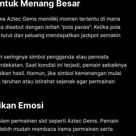
ntuk Menang Besar
a Aztec Gems memiliki momen tertentu di mana
 disebut dengan istilah “pola panas”. Ketika pola
t-turut dan peluang mendapatkan jackpot semakin
dari seringnya simbol pengganda atau permata
rdekatan. Saat kondisi ini terjadi, pemain sebaiknya
lkan hasil. Namun, jika simbol kemenangan mulai
taruhan atau istirahat sejenak agar permainan
ikan Emosi
alam permainan slot seperti Aztec Gems. Pemain
lebih mudah membaca irama permainan serta