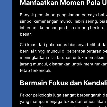
Manfaatkan Momen Pola U
Banyak pemain berpengalaman percaya bahw
simbol kemenangan muncul lebih sering, biasa
ini terjadi, kemenangan bisa datang berturu
besar.
Ciri khas dari pola panas biasanya terlihat 
bernilai tinggi muncul di beberapa putaran be
meningkatkan nilai taruhan untuk memaksima
jarang muncul, disarankan untuk menurunkan 
tetap terkendali.
Bermain Fokus dan Kendal
Faktor psikologis juga sangat berpengaruh d
yang mampu menjaga fokus dan emosi akan 