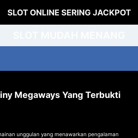
SLOT ONLINE SERING JACKPOT
SLOT MUDAH MENANG
iny Megaways Yang Terbukti
mainan unggulan yang menawarkan pengalaman