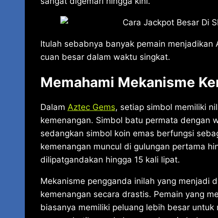
sangat digemari hingga kini.
Itulah sebabnya banyak pemain menjadikan A
cuan besar dalam waktu singkat.
Memahami Mekanisme Kem
Dalam
Aztec Gems
, setiap simbol memiliki n
kemenangan. Simbol batu permata dengan warna
sedangkan simbol koin emas berfungsi seba
kemenangan muncul di gulungan pertama hing
dilipatgandakan hingga 15 kali lipat.
Mekanisme pengganda inilah yang menjadi da
kemenangan secara drastis. Pemain yang m
biasanya memiliki peluang lebih besar untuk 