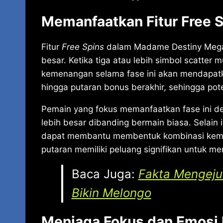
Memanfaatkan Fitur Free S
Fitur
Free Spins
dalam Madame Destiny Megaw
besar. Ketika tiga atau lebih simbol scatter m
kemenangan selama fase ini akan mendapatkan 
hingga putaran bonus berakhir, sehingga pot
Pemain yang fokus memanfaatkan fase ini 
lebih besar dibanding bermain biasa. Selain 
dapat membantu membentuk kombinasi kemen
putaran memiliki peluang signifikan untuk m
Baca Juga:
Fakta Mengeju
Bikin Melongo
Menjaga Fokus dan Emosi