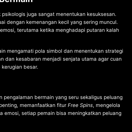
k psikologis juga sangat menentukan kesuksesan.
i dengan kemenangan kecil yang sering muncul.
 emosi, terutama ketika menghadapi putaran kalah
n mengamati pola simbol dan menentukan strategi
nan dan kesabaran menjadi senjata utama agar cuan
 kerugian besar.
pengalaman bermain yang seru sekaligus peluang
enting, memanfaatkan fitur
Free Spins
, mengelola
ta emosi, setiap pemain bisa meningkatkan peluang