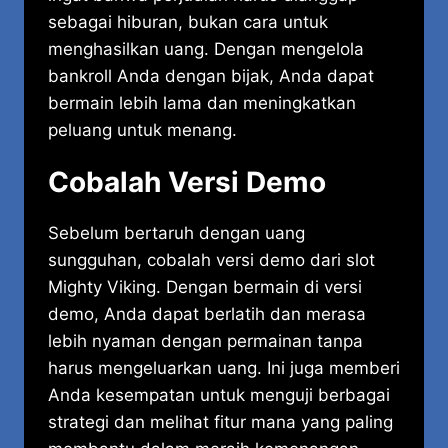
sebagai hiburan, bukan cara untuk
menghasilkan uang. Dengan mengelola
bankroll Anda dengan bijak, Anda dapat
bermain lebih lama dan meningkatkan
peluang untuk menang.
Cobalah Versi Demo
Sebelum bertaruh dengan uang
sungguhan, cobalah versi demo dari slot
Mighty Viking. Dengan bermain di versi
demo, Anda dapat berlatih dan merasa
lebih nyaman dengan permainan tanpa
harus mengeluarkan uang. Ini juga memberi
Anda kesempatan untuk menguji berbagai
strategi dan melihat fitur mana yang paling