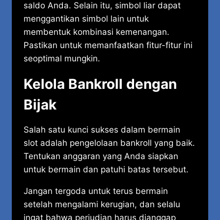
saldo Anda. Selain itu, simbol liar dapat
menggantikan simbol lain untuk
membentuk kombinasi kemenangan.
Pastikan untuk memanfaatkan fitur-fitur ini
seoptimal mungkin.
Kelola Bankroll dengan
Bijak
Salah satu kunci sukses dalam bermain
slot adalah pengelolaan bankroll yang baik.
Tentukan anggaran yang Anda siapkan
untuk bermain dan patuhi batas tersebut.
Jangan tergoda untuk terus bermain
setelah mengalami kerugian, dan selalu
ingat bahwa perjudian harus dianggap