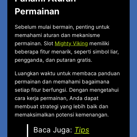
Permainan
Sebelum mulai bermain, penting untuk
memahami aturan dan mekanisme
permainan. Slot
Mighty Viking
memiliki
beberapa fitur menarik, seperti simbol liar,
pengganda, dan putaran gratis.
Luangkan waktu untuk membaca panduan
permainan dan memahami bagaimana
setiap fitur berfungsi. Dengan mengetahui
cara kerja permainan, Anda dapat
membuat strategi yang lebih baik dan
memaksimalkan potensi kemenangan.
Baca Juga:
Tips