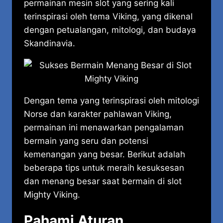
permainan mesin slot yang sering kali
terinspirasi oleh tema Viking, yang dikenal
dengan petualangan, mitologi, dan budaya
Skandinavia.
Dengan tema yang terinspirasi oleh mitologi
Norse dan karakter pahlawan Viking,
permainan ini menawarkan pengalaman
bermain yang seru dan potensi
kemenangan yang besar. Berikut adalah
beberapa tips untuk meraih kesuksesan
dan menang besar saat bermain di slot
Mighty Viking.
Pahami Aturan