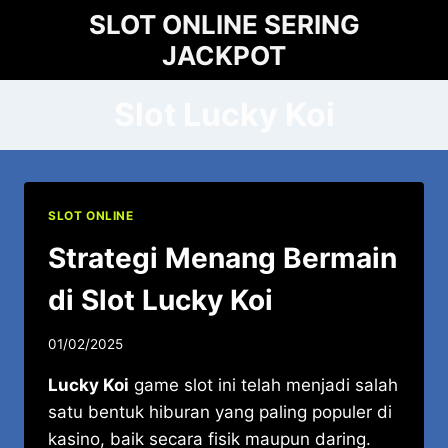
Skip
SLOT ONLINE SERING
to
JACKPOT
content
Slot Lucky Koi
SLOT ONLINE
Strategi Menang Bermain
di Slot Lucky Koi
01/02/2025
Lucky Koi
game slot ini telah menjadi salah
satu bentuk hiburan yang paling populer di
kasino, baik secara fisik maupun daring.