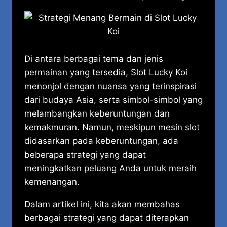
Di antara berbagai tema dan jenis
permainan yang tersedia, Slot Lucky Koi
menonjol dengan nuansa yang terinspirasi
dari budaya Asia, serta simbol-simbol yang
melambangkan keberuntungan dan
kemakmuran. Namun, meskipun mesin slot
didasarkan pada keberuntungan, ada
beberapa strategi yang dapat
meningkatkan peluang Anda untuk meraih
kemenangan.
Dalam artikel ini, kita akan membahas
berbagai strategi yang dapat diterapkan