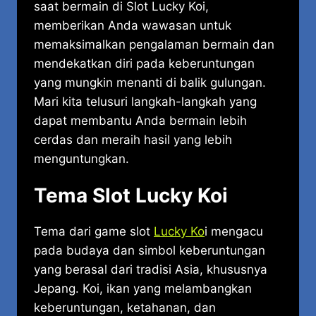
saat bermain di Slot Lucky Koi,
memberikan Anda wawasan untuk
memaksimalkan pengalaman bermain dan
mendekatkan diri pada keberuntungan
yang mungkin menanti di balik gulungan.
Mari kita telusuri langkah-langkah yang
dapat membantu Anda bermain lebih
cerdas dan meraih hasil yang lebih
menguntungkan.
Tema Slot Lucky Koi
Tema dari game slot
Lucky Ko
i mengacu
pada budaya dan simbol keberuntungan
yang berasal dari tradisi Asia, khususnya
Jepang. Koi, ikan yang melambangkan
keberuntungan, ketahanan, dan