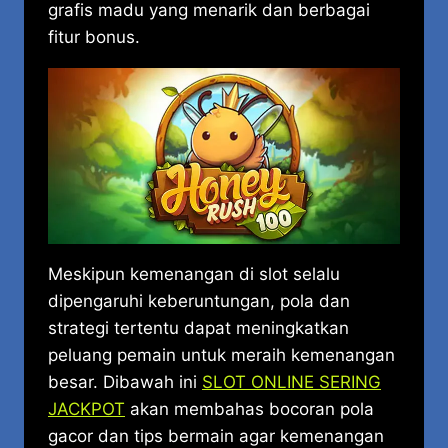
grafis madu yang menarik dan berbagai
fitur bonus.
Meskipun kemenangan di slot selalu
dipengaruhi keberuntungan, pola dan
strategi tertentu dapat meningkatkan
peluang pemain untuk meraih kemenangan
besar. Dibawah ini
SLOT ONLINE SERING
JACKPOT
akan membahas bocoran pola
gacor dan tips bermain agar kemenangan