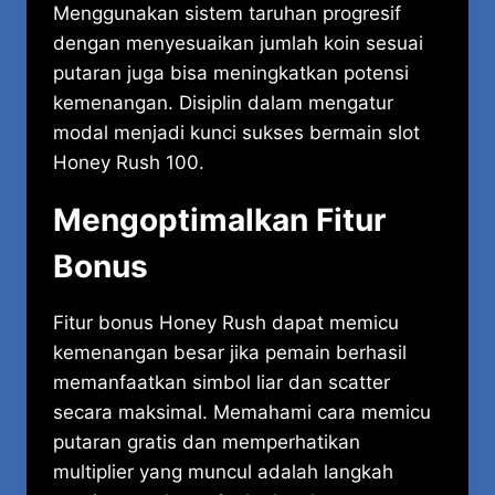
Menggunakan sistem taruhan progresif
dengan menyesuaikan jumlah koin sesuai
putaran juga bisa meningkatkan potensi
kemenangan. Disiplin dalam mengatur
modal menjadi kunci sukses bermain slot
Honey Rush 100.
Mengoptimalkan Fitur
Bonus
Fitur bonus Honey Rush dapat memicu
kemenangan besar jika pemain berhasil
memanfaatkan simbol liar dan scatter
secara maksimal. Memahami cara memicu
putaran gratis dan memperhatikan
multiplier yang muncul adalah langkah