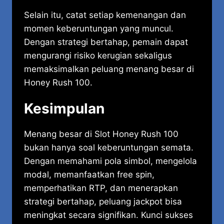
Selain itu, catat setiap kemenangan dan
momen keberuntungan yang muncul.
Dengan strategi bertahap, pemain dapat
mengurangi risiko kerugian sekaligus
memaksimalkan peluang menang besar di
Honey Rush 100.
Kesimpulan
Menang besar di Slot Honey Rush 100
bukan hanya soal keberuntungan semata.
Dengan memahami pola simbol, mengelola
modal, memanfaatkan free spin,
memperhatikan RTP, dan menerapkan
strategi bertahap, peluang jackpot bisa
meningkat secara signifikan. Kunci sukses