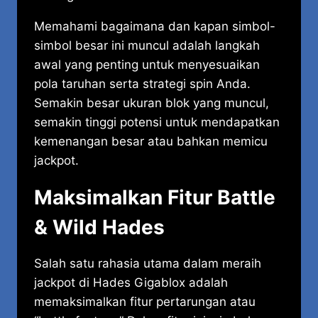
Memahami bagaimana dan kapan simbol-
simbol besar ini muncul adalah langkah
awal yang penting untuk menyesuaikan
pola taruhan serta strategi spin Anda.
Semakin besar ukuran blok yang muncul,
semakin tinggi potensi untuk mendapatkan
kemenangan besar atau bahkan memicu
jackpot.
Maksimalkan Fitur Battle
& Wild Hades
Salah satu rahasia utama dalam meraih
jackpot di Hades Gigablox adalah
memaksimalkan fitur pertarungan atau