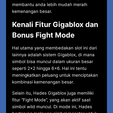
membantu anda lebih mudah meraih
kemenangan besar.
Kenali Fitur Gigablox dan
Bonus Fight Mode
Hal utama yang membedakan slot ini dari
lainnya adalah sistem Gigablox, di mana
simbol bisa muncul dalam ukuran besar
seperti 2×2 hingga 6×6. Hal ini tentu
meningkatkan peluang untuk menciptakan
kombinasi kemenangan besar.
Selain itu, Hades Gigablox juga memiliki
fitur “Fight Mode”, yang akan aktif saat
simbol wild muncul. Di mode ini, Hades