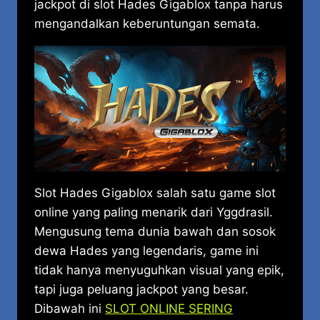
jackpot di slot Hades Gigablox tanpa harus
mengandalkan keberuntungan semata.
Slot Hades Gigablox salah satu game slot
online yang paling menarik dari Yggdrasil.
Mengusung tema dunia bawah dan sosok
dewa Hades yang legendaris, game ini
tidak hanya menyuguhkan visual yang epik,
tapi juga peluang jackpot yang besar.
Dibawah ini
SLOT ONLINE SERING