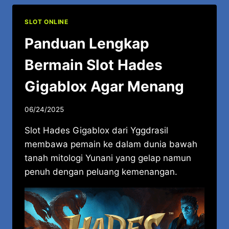
SLOT ONLINE
Panduan Lengkap
Bermain Slot Hades
Gigablox Agar Menang
06/24/2025
Slot Hades Gigablox dari Yggdrasil
membawa pemain ke dalam dunia bawah
tanah mitologi Yunani yang gelap namun
penuh dengan peluang kemenangan.