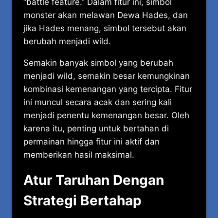
“battle feature.” Dalam fitur ini, simbol
monster akan melawan Dewa Hades, dan
jika Hades menang, simbol tersebut akan
berubah menjadi wild.
Semakin banyak simbol yang berubah
menjadi wild, semakin besar kemungkinan
kombinasi kemenangan yang tercipta. Fitur
ini muncul secara acak dan sering kali
menjadi penentu kemenangan besar. Oleh
karena itu, penting untuk bertahan di
permainan hingga fitur ini aktif dan
memberikan hasil maksimal.
Atur Taruhan Dengan
Strategi Bertahap