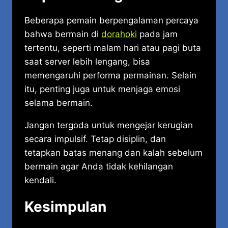
Beberapa pemain berpengalaman percaya
bahwa bermain di
dorahoki
pada jam
tertentu, seperti malam hari atau pagi buta
saat server lebih lengang, bisa
memengaruhi performa permainan. Selain
itu, penting juga untuk menjaga emosi
selama bermain.
Jangan tergoda untuk mengejar kerugian
secara impulsif. Tetap disiplin, dan
tetapkan batas menang dan kalah sebelum
bermain agar Anda tidak kehilangan
kendali.
Kesimpulan