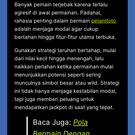
Banyak pemain terjebak karena terlalu
agresif di awal permainan. Padahal,
rahasia penting dalam bermain
petanitoto
adalah menjaga modal agar cukup
bertahan hingga fitur-fitur utama terbuka.
Gunakan strategi taruhan bertahap, mulai
dari nilai kecil hingga menengah, lalu
naikkan perlahan ketika permainan mulai
menunjukkan potensi seperti sering
munculnya simbol besar atau wild. Strategi
ini tidak hanya menjaga kestabilan modal,
tapi juga memberi peluang untuk
mendapatkan jackpot di saat yang tepat.
Baca Juga:
Pola
Bermain Dengan