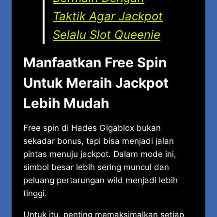
Taktik Agar Jackpot
Selalu Slot Queenie
Manfaatkan Free Spin
Untuk Meraih Jackpot
Lebih Mudah
Free spin di Hades Gigablox bukan
sekadar bonus, tapi bisa menjadi jalan
pintas menuju jackpot. Dalam mode ini,
simbol besar lebih sering muncul dan
peluang pertarungan wild menjadi lebih
tinggi.
Untuk itu, penting memaksimalkan setiap