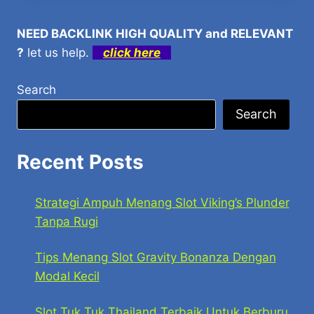
NEED BACKLINK HIGH QUALITY and RELEVANT
?
let us help.
click here
Search
Search
Recent Posts
Strategi Ampuh Menang Slot Viking’s Plunder
Tanpa Rugi
Tips Menang Slot Gravity Bonanza Dengan
Modal Kecil
Slot Tuk Tuk Thailand Terbaik Untuk Berburu