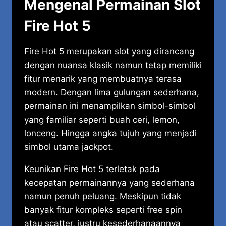
Mengenal Permainan Slot
Fire Hot 5
Fire Hot 5 merupakan slot yang dirancang
dengan nuansa klasik namun tetap memiliki
fitur menarik yang membuatnya terasa
modern. Dengan lima gulungan sederhana,
permainan ini menampilkan simbol-simbol
yang familiar seperti buah ceri, lemon,
lonceng. Hingga angka tujuh yang menjadi
simbol utama jackpot.
Keunikan Fire Hot 5 terletak pada
kecepatan permainannya yang sederhana
namun penuh peluang. Meskipun tidak
banyak fitur kompleks seperti free spin
atau scatter, justru kesederhanaannya