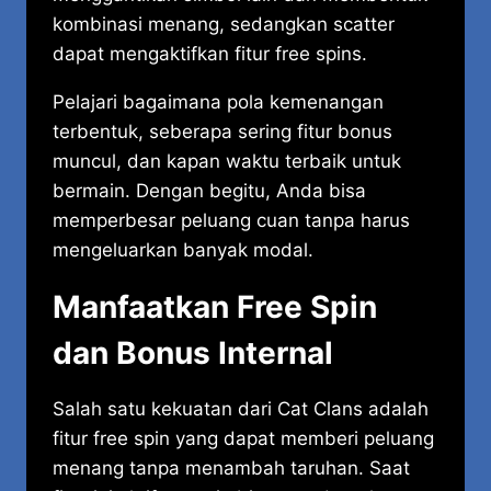
kombinasi menang, sedangkan scatter
dapat mengaktifkan fitur free spins.
Pelajari bagaimana pola kemenangan
terbentuk, seberapa sering fitur bonus
muncul, dan kapan waktu terbaik untuk
bermain. Dengan begitu, Anda bisa
memperbesar peluang cuan tanpa harus
mengeluarkan banyak modal.
Manfaatkan Free Spin
dan Bonus Internal
Salah satu kekuatan dari Cat Clans adalah
fitur free spin yang dapat memberi peluang
menang tanpa menambah taruhan. Saat