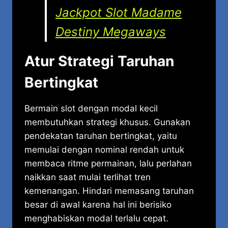
Jackpot Slot Madame
Destiny Megaways
Atur Strategi Taruhan
Bertingkat
Bermain slot dengan modal kecil
membutuhkan strategi khusus. Gunakan
pendekatan taruhan bertingkat, yaitu
memulai dengan nominal rendah untuk
membaca ritme permainan, lalu perlahan
naikkan saat mulai terlihat tren
kemenangan. Hindari memasang taruhan
besar di awal karena hal ini berisiko
menghabiskan modal terlalu cepat.