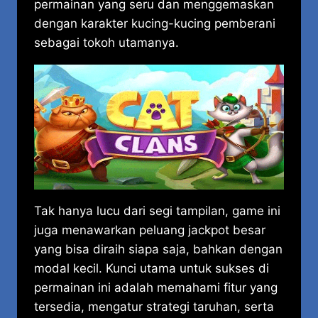
permainan yang seru dan menggemaskan
dengan karakter kucing-kucing pemberani
sebagai tokoh utamanya.
Tak hanya lucu dari segi tampilan, game ini
juga menawarkan peluang jackpot besar
yang bisa diraih siapa saja, bahkan dengan
modal kecil. Kunci utama untuk sukses di
permainan ini adalah memahami fitur yang
tersedia, mengatur strategi taruhan, serta