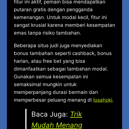
fitur ini aktif, pemain bisa mendapatkan
putaran gratis dengan pengganda
kemenangan. Untuk modal kecil, fitur ini
sangat krusial karena memberi kesempatan
emas tanpa risiko tambahan.
Beberapa situs judi juga menyediakan
bonus tambahan seperti cashback, bonus
harian, atau free bet yang bisa
dimanfaatkan sebagai tambahan modal.
Gunakan semua kesempatan ini
semaksimal mungkin untuk
memperpanjang durasi bermain dan
memperbesar peluang menang di
lusahoki
.
Baca Juga:
Trik
Mudah Menang