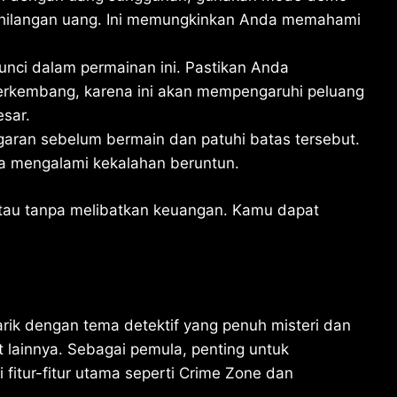
ehilangan uang. Ini memungkinkan Anda memahami
nci dalam permainan ini. Pastikan Anda
rkembang, karena ini akan mempengaruhi peluang
sar.
aran sebelum bermain dan patuhi batas tersebut.
ka mengalami kekalahan beruntun.
atau tanpa melibatkan keuangan. Kamu dapat
rik dengan tema detektif yang penuh misteri dan
t lainnya. Sebagai pemula, penting untuk
tur-fitur utama seperti Crime Zone dan