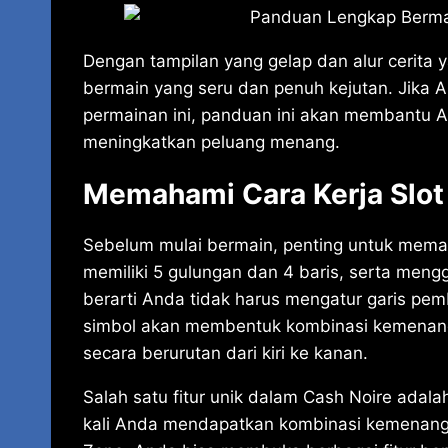
Dengan tampilan yang gelap dan alur cerita 
bermain yang seru dan penuh kejutan. Jika 
permainan ini, panduan ini akan membantu 
meningkatkan peluang menang.
Memahami Cara Kerja Slot
Sebelum mulai bermain, penting untuk memah
memiliki 5 gulungan dan 4 baris, serta me
berarti Anda tidak harus mengatur garis pe
simbol akan membentuk kombinasi kemenanga
secara berurutan dari kiri ke kanan.
Salah satu fitur unik dalam Cash Noire adal
kali Anda mendapatkan kombinasi kemenangan