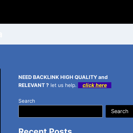
a
NEED BACKLINK HIGH QUALITY and
RELEVANT ?
let us help.
click here
Search
Search
Recent Posts