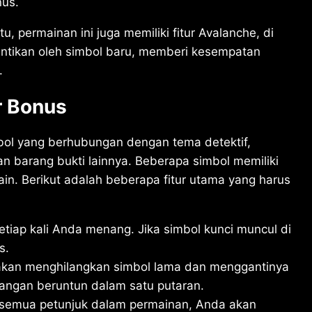
nus.
, permainan ini juga memiliki fitur Avalanche, di
ntikan oleh simbol baru, memberi kesempatan
.
r Bonus
bol yang berhubungan dengan tema detektif,
an barang bukti lainnya. Beberapa simbol memiliki
ain. Berikut adalah beberapa fitur utama yang harus
tiap kali Anda menang. Jika simbol kunci muncul di
s.
kan menghilangkan simbol lama dan menggantinya
ngan beruntun dalam satu putaran.
semua petunjuk dalam permainan, Anda akan