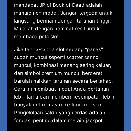
mendapat JP di Book of Dead adalah
manajemen modal. Jangan tergoda untuk
langsung bermain dengan taruhan tinggi.
Mulailah dengan nominal kecil untuk
membaca pola slot.
Jika tanda-tanda slot sedang “panas”
sudah muncul seperti scatter sering
muncul, kombinasi menang sering keluar,
dan simbol premium muncul berderet
barulah naikkan taruhan secara bertahap.
Cara ini membuat modal Anda bertahan
lebih lama dan memberi kesempatan lebih
banyak untuk masuk ke fitur free spin.
Pengelolaan saldo yang cerdas adalah
fondasi penting dalam meraih jackpot.