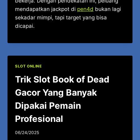
bekerja. Dengan pendekatan ini, peluang
mendapatkan jackpot di
pen4d
bukan lagi
sekadar mimpi, tapi target yang bisa
dicapai.
SLOT ONLINE
Trik Slot Book of Dead
Gacor Yang Banyak
Dipakai Pemain
Profesional
06/24/2025