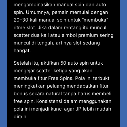
mengombinasikan manual spin dan auto
spin. Umumnya, pemain memulai dengan
20–30 kali manual spin untuk “membuka”
ritme slot. Jika dalam rentang itu muncul
scatter dua kali atau simbol premium sering
muncul di tengah, artinya slot sedang
hangat.
Setelah itu, aktifkan 50 auto spin untuk
mengejar scatter ketiga yang akan
membuka fitur Free Spins. Pola ini terbukti
meningkatkan peluang mendapatkan fitur
bonus secara natural tanpa harus membeli
free spin. Konsistensi dalam menggunakan
pola ini menjadi kunci agar JP lebih mudah
diraih.