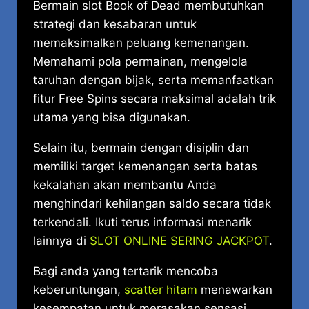
Bermain slot Book of Dead membutuhkan
strategi dan kesabaran untuk
memaksimalkan peluang kemenangan.
Memahami pola permainan, mengelola
taruhan dengan bijak, serta memanfaatkan
fitur Free Spins secara maksimal adalah trik
utama yang bisa digunakan.
Selain itu, bermain dengan disiplin dan
memiliki target kemenangan serta batas
kekalahan akan membantu Anda
menghindari kehilangan saldo secara tidak
terkendali. Ikuti terus informasi menarik
lainnya di
SLOT ONLINE SERING JACKPOT
.
Bagi anda yang tertarik mencoba
keberuntungan,
scatter hitam
menawarkan
kesempatan untuk merasakan sensasi