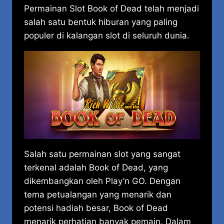
Permainan Slot Book of Dead telah menjadi
salah satu bentuk hiburan yang paling
populer di kalangan slot di seluruh dunia.
Salah satu permainan slot yang sangat
terkenal adalah Book of Dead, yang
dikembangkan oleh Play’n GO. Dengan
tema petualangan yang menarik dan
potensi hadiah besar, Book of Dead
menarik perhatian banyak pemain. Dalam