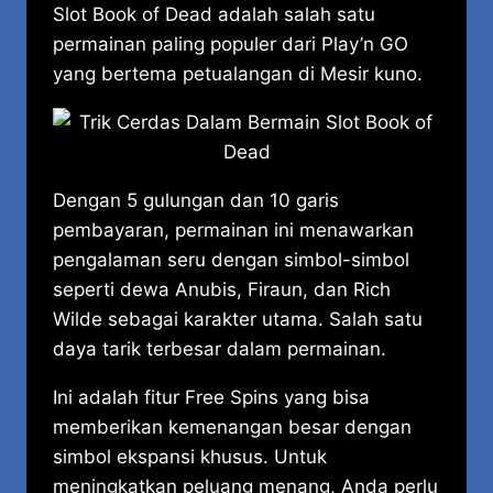
Slot Book of Dead adalah salah satu
permainan paling populer dari Play’n GO
yang bertema petualangan di Mesir kuno.
Dengan 5 gulungan dan 10 garis
pembayaran, permainan ini menawarkan
pengalaman seru dengan simbol-simbol
seperti dewa Anubis, Firaun, dan Rich
Wilde sebagai karakter utama. Salah satu
daya tarik terbesar dalam permainan.
Ini adalah fitur Free Spins yang bisa
memberikan kemenangan besar dengan
simbol ekspansi khusus. Untuk
meningkatkan peluang menang, Anda perlu