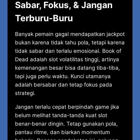
Sabar, Fokus, & Jangan
Terburu-Buru
Banyak pemain gagal mendapatkan jackpot
bukan karena tidak tahu pola, tetapi karena
tidak sabar dan terlalu emosional. Book of
Dead adalah slot volatilitas tinggi, artinya
kemenangan besar bisa datang tiba-tiba,
tapi juga perlu waktu. Kunci utamanya
adalah bersabar dan tetap fokus pada
strategi.
Jangan terlalu cepat berpindah game jika
belum melihat tanda-tanda kuat slot
benar-benar dingin. Tetap gunakan pola,
pantau ritme, dan biarkan momentum