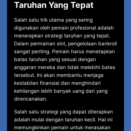
Taruhan Yang Tepat
Salah satu trik utama yang sering
digunakan oleh pemain profesional adalah
menerapkan strategi taruhan yang tepat.
Dalam permainan slot, pengelolaan bankroll
sangat penting. Pemain harus menetapkan
batas taruhan yang sesuai dengan
anggaran mereka dan tidak melebihi batas
tersebut. Ini akan membantu menjaga
kestabilan finansial dan menghindari
kehilangan lebih banyak uang dari yang
direncanakan.
Salah satu strategi yang dapat diterapkan
adalah mulai dengan taruhan kecil. Hal ini
memungkinkan pemain untuk merasakan