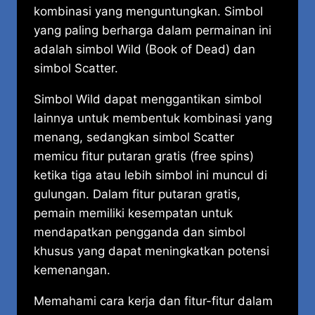
kombinasi yang menguntungkan. Simbol
yang paling berharga dalam permainan ini
adalah simbol Wild (Book of Dead) dan
simbol Scatter.
Simbol Wild dapat menggantikan simbol
lainnya untuk membentuk kombinasi yang
menang, sedangkan simbol Scatter
memicu fitur putaran gratis (free spins)
ketika tiga atau lebih simbol ini muncul di
gulungan. Dalam fitur putaran gratis,
pemain memiliki kesempatan untuk
mendapatkan pengganda dan simbol
khusus yang dapat meningkatkan potensi
kemenangan.
Memahami cara kerja dan fitur-fitur dalam