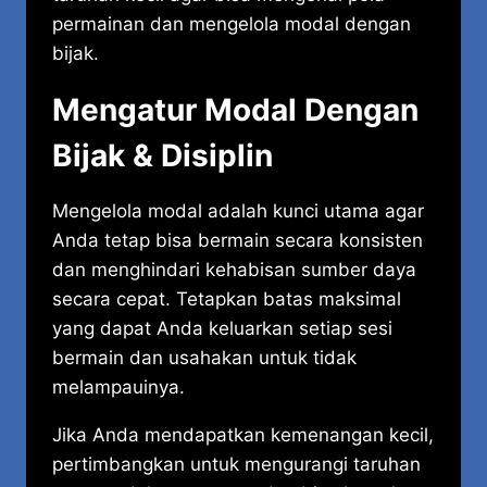
permainan dan mengelola modal dengan
bijak.
Mengatur Modal Dengan
Bijak & Disiplin
Mengelola modal adalah kunci utama agar
Anda tetap bisa bermain secara konsisten
dan menghindari kehabisan sumber daya
secara cepat. Tetapkan batas maksimal
yang dapat Anda keluarkan setiap sesi
bermain dan usahakan untuk tidak
melampauinya.
Jika Anda mendapatkan kemenangan kecil,
pertimbangkan untuk mengurangi taruhan