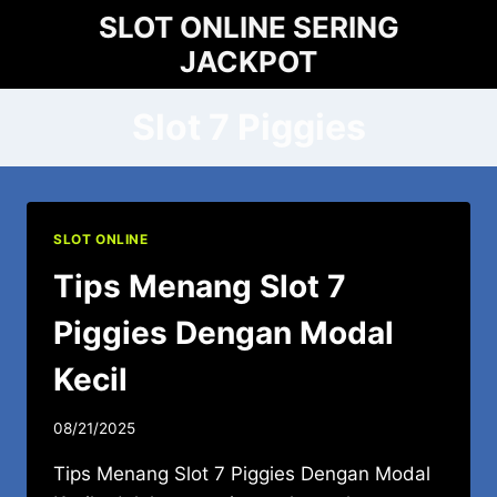
Skip
SLOT ONLINE SERING
to
JACKPOT
content
Slot 7 Piggies
SLOT ONLINE
Tips Menang Slot 7
Piggies Dengan Modal
Kecil
08/21/2025
Tips Menang Slot 7 Piggies Dengan Modal