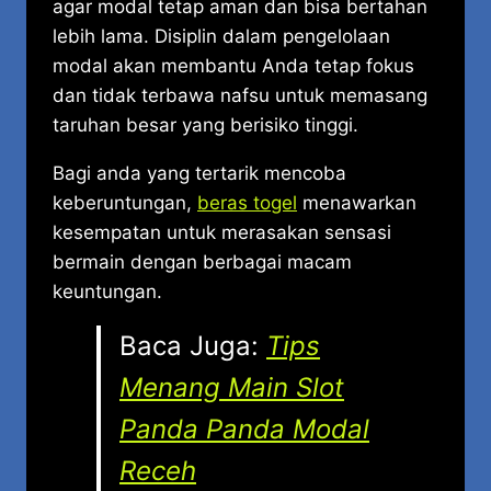
agar modal tetap aman dan bisa bertahan
lebih lama. Disiplin dalam pengelolaan
modal akan membantu Anda tetap fokus
dan tidak terbawa nafsu untuk memasang
taruhan besar yang berisiko tinggi.
Bagi anda yang tertarik mencoba
keberuntungan,
beras togel
menawarkan
kesempatan untuk merasakan sensasi
bermain dengan berbagai macam
keuntungan.
Baca Juga:
Tips
Menang Main Slot
Panda Panda Modal
Receh