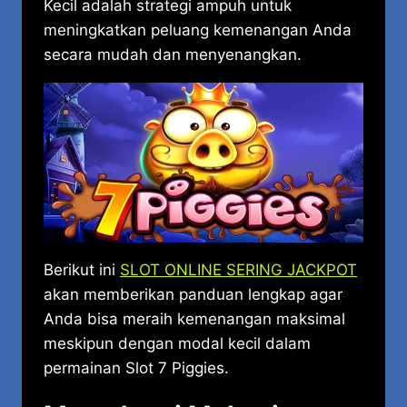
Kecil adalah strategi ampuh untuk
meningkatkan peluang kemenangan Anda
secara mudah dan menyenangkan.
Berikut ini
SLOT ONLINE SERING JACKPOT
akan memberikan panduan lengkap agar
Anda bisa meraih kemenangan maksimal
meskipun dengan modal kecil dalam
permainan Slot 7 Piggies.