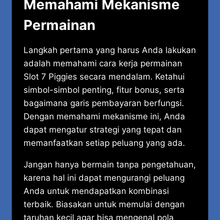
Memahami Mekanisme
Permainan
Langkah pertama yang harus Anda lakukan
adalah memahami cara kerja permainan
Slot 7 Piggies secara mendalam. Ketahui
simbol-simbol penting, fitur bonus, serta
bagaimana garis pembayaran berfungsi.
Dengan memahami mekanisme ini, Anda
dapat mengatur strategi yang tepat dan
memanfaatkan setiap peluang yang ada.
Jangan hanya bermain tanpa pengetahuan,
karena hal ini dapat mengurangi peluang
Anda untuk mendapatkan kombinasi
terbaik. Biasakan untuk memulai dengan
taruhan kecil agar bisa mengenal pola