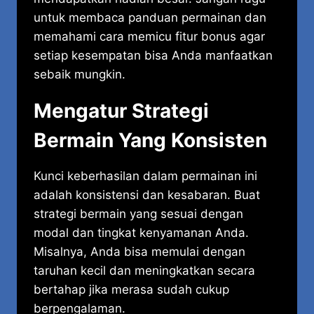
untuk membaca panduan permainan dan
memahami cara memicu fitur bonus agar
setiap kesempatan bisa Anda manfaatkan
sebaik mungkin.
Mengatur Strategi
Bermain Yang Konsisten
Kunci keberhasilan dalam permainan ini
adalah konsistensi dan kesabaran. Buat
strategi bermain yang sesuai dengan
modal dan tingkat kenyamanan Anda.
Misalnya, Anda bisa memulai dengan
taruhan kecil dan meningkatkan secara
bertahap jika merasa sudah cukup
berpengalaman.