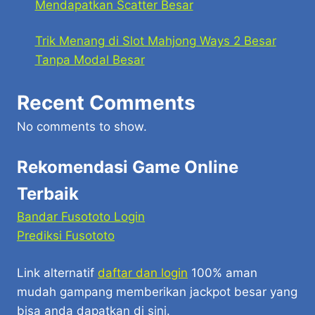
Mendapatkan Scatter Besar
Trik Menang di Slot Mahjong Ways 2 Besar
Tanpa Modal Besar
Recent Comments
No comments to show.
Rekomendasi Game Online
Terbaik
Bandar Fusototo Login
Prediksi Fusototo
Link alternatif
daftar dan login
100% aman
mudah gampang memberikan jackpot besar yang
bisa anda dapatkan di sini.