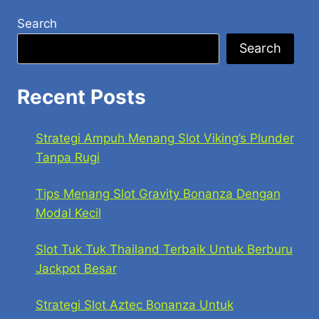
Search
Search
Recent Posts
Strategi Ampuh Menang Slot Viking’s Plunder
Tanpa Rugi
Tips Menang Slot Gravity Bonanza Dengan
Modal Kecil
Slot Tuk Tuk Thailand Terbaik Untuk Berburu
Jackpot Besar
Strategi Slot Aztec Bonanza Untuk