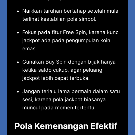
Naikkan taruhan bertahap setelah mulai
terlihat kestabilan pola simbol.
Fokus pada fitur Free Spin, karena kunci
jackpot ada pada pengumpulan koin
emas.
Gunakan Buy Spin dengan bijak hanya
ketika saldo cukup, agar peluang
jackpot lebih cepat terbuka.
Jangan terlalu lama bermain dalam satu
sesi, karena pola jackpot biasanya
muncul pada momen tertentu.
Pola Kemenangan Efektif