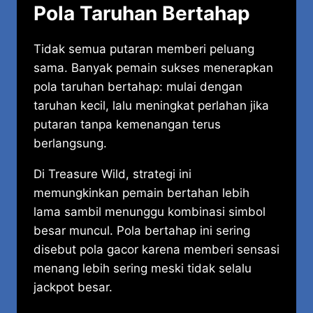
Pola Taruhan Bertahap
Tidak semua putaran memberi peluang
sama. Banyak pemain sukses menerapkan
pola taruhan bertahap: mulai dengan
taruhan kecil, lalu meningkat perlahan jika
putaran tanpa kemenangan terus
berlangsung.
Di Treasure Wild, strategi ini
memungkinkan pemain bertahan lebih
lama sambil menunggu kombinasi simbol
besar muncul. Pola bertahap ini sering
disebut pola gacor karena memberi sensasi
menang lebih sering meski tidak selalu
jackpot besar.