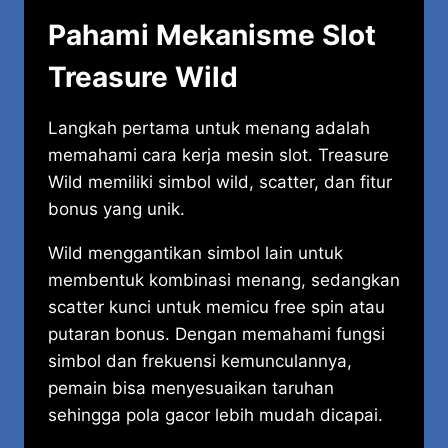
Pahami Mekanisme Slot
Treasure Wild
Langkah pertama untuk menang adalah
memahami cara kerja mesin slot. Treasure
Wild memiliki simbol wild, scatter, dan fitur
bonus yang unik.
Wild menggantikan simbol lain untuk
membentuk kombinasi menang, sedangkan
scatter kunci untuk memicu free spin atau
putaran bonus. Dengan memahami fungsi
simbol dan frekuensi kemunculannya,
pemain bisa menyesuaikan taruhan
sehingga pola gacor lebih mudah dicapai.