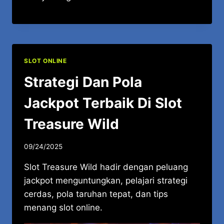
SLOT ONLINE
Strategi Dan Pola
Jackpot Terbaik Di Slot
Treasure Wild
09/24/2025
Slot Treasure Wild hadir dengan peluang
jackpot menguntungkan, pelajari strategi
cerdas, pola taruhan tepat, dan tips
menang slot online.