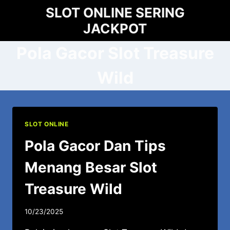
Skip
SLOT ONLINE SERING
to
JACKPOT
content
Pola Gacor Slot Treasure
Wild
SLOT ONLINE
Pola Gacor Dan Tips
Menang Besar Slot
Treasure Wild
10/23/2025