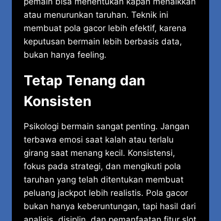
pemain bisa menentukan kapan menaikkan
atau menurunkan taruhan. Teknik ini
membuat pola gacor lebih efektif, karena
keputusan bermain lebih berbasis data,
bukan hanya feeling.
Tetap Tenang dan
Konsisten
Psikologi bermain sangat penting. Jangan
terbawa emosi saat kalah atau terlalu
girang saat menang kecil. Konsistensi,
fokus pada strategi, dan mengikuti pola
taruhan yang telah ditentukan membuat
peluang jackpot lebih realistis. Pola gacor
bukan hanya keberuntungan, tapi hasil dari
analisis, disiplin, dan pemanfaatan fitur slot