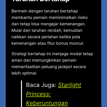
Bermain dengan taruhan bertahap
membantu pemain meminimalkan risiko
dan tetap bisa mengejar kemenangan.
Mulai dari taruhan rendah, kemudian
naikkan secara perlahan ketika pola
kemenangan atau fitur bonus muncul.
Strategi bertahap ini menjaga modal tetap
aman dan memungkinkan pemain
memanfaatkan peluang jackpot secara
lebih optimal.
Baca Juga:
Starlight
Princess:
Keberuntungan