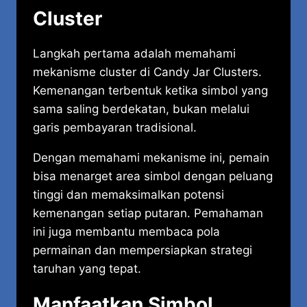
Cluster
Langkah pertama adalah memahami
mekanisme cluster di Candy Jar Clusters.
Kemenangan terbentuk ketika simbol yang
sama saling berdekatan, bukan melalui
garis pembayaran tradisional.
Dengan memahami mekanisme ini, pemain
bisa menarget area simbol dengan peluang
tinggi dan memaksimalkan potensi
kemenangan setiap putaran. Pemahaman
ini juga membantu membaca pola
permainan dan mempersiapkan strategi
taruhan yang tepat.
Manfaatkan Simbol