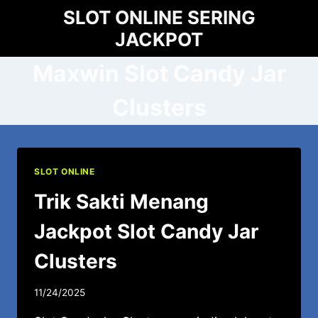
Skip
SLOT ONLINE SERING
to
JACKPOT
content
Maxwin Slot Candy Jar
Clusters
SLOT ONLINE
Trik Sakti Menang
Jackpot Slot Candy Jar
Clusters
11/24/2025