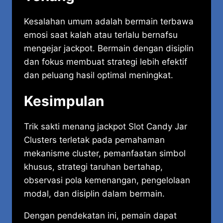
Kesalahan umum adalah bermain terbawa
emosi saat kalah atau terlalu bernafsu
mengejar jackpot. Bermain dengan disiplin
dan fokus membuat strategi lebih efektif
dan peluang hasil optimal meningkat.
Kesimpulan
Trik sakti menang jackpot Slot Candy Jar
Clusters terletak pada pemahaman
mekanisme cluster, pemanfaatan simbol
khusus, strategi taruhan bertahap,
observasi pola kemenangan, pengelolaan
modal, dan disiplin dalam bermain.
Dengan pendekatan ini, pemain dapat