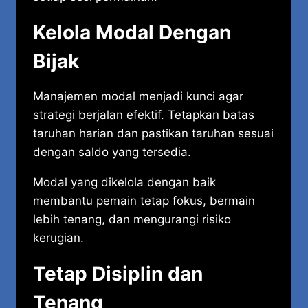
Kelola Modal Dengan
Bijak
Manajemen modal menjadi kunci agar
strategi berjalan efektif. Tetapkan batas
taruhan harian dan pastikan taruhan sesuai
dengan saldo yang tersedia.
Modal yang dikelola dengan baik
membantu pemain tetap fokus, bermain
lebih tenang, dan mengurangi risiko
kerugian.
Tetap Disiplin dan
Tenang