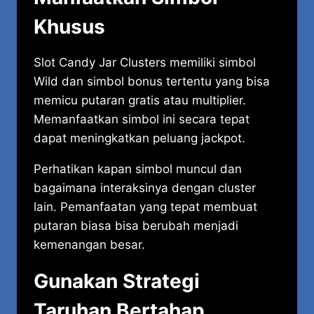
Khusus
Slot Candy Jar Clusters memiliki simbol
Wild dan simbol bonus tertentu yang bisa
memicu putaran gratis atau multiplier.
Memanfaatkan simbol ini secara tepat
dapat meningkatkan peluang jackpot.
Perhatikan kapan simbol muncul dan
bagaimana interaksinya dengan cluster
lain. Pemanfaatan yang tepat membuat
putaran biasa bisa berubah menjadi
kemenangan besar.
Gunakan Strategi
Taruhan Bertahap