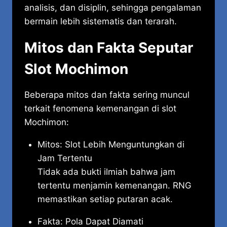
analisis, dan disiplin, sehingga pengalaman
bermain lebih sistematis dan terarah.
Mitos dan Fakta Seputar
Slot Mochimon
Beberapa mitos dan fakta sering muncul
terkait fenomena kemenangan di slot
Mochimon:
Mitos: Slot Lebih Menguntungkan di
Jam Tertentu
Tidak ada bukti ilmiah bahwa jam
tertentu menjamin kemenangan. RNG
memastikan setiap putaran acak.
Fakta: Pola Dapat Diamati