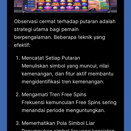
Observasi cermat terhadap putaran adalah
strategi utama bagi pemain
berpengalaman. Beberapa teknik yang
efektif:
Mencatat Setiap Putaran
Menuliskan simbol yang muncul, nilai
kemenangan, dan fitur aktif membantu
mengidentifikasi tren kemenangan.
Mengamati Tren Free Spins
Frekuensi kemunculan Free Spins sering
menandai periode menguntungkan.
Memerhatikan Pola Simbol Liar