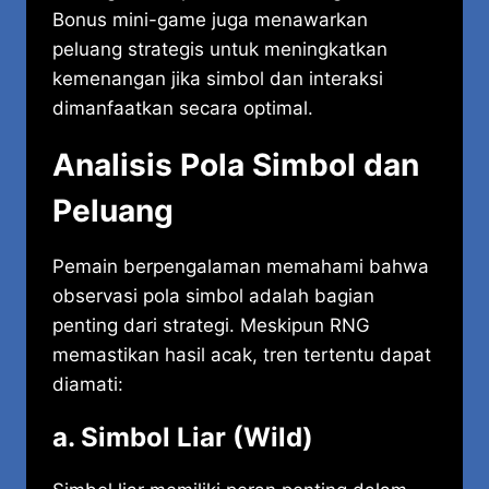
Bonus mini-game juga menawarkan
peluang strategis untuk meningkatkan
kemenangan jika simbol dan interaksi
dimanfaatkan secara optimal.
Analisis Pola Simbol dan
Peluang
Pemain berpengalaman memahami bahwa
observasi pola simbol adalah bagian
penting dari strategi. Meskipun RNG
memastikan hasil acak, tren tertentu dapat
diamati:
a. Simbol Liar (Wild)