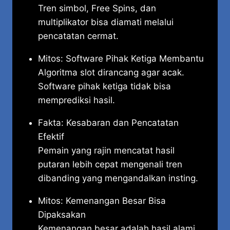
Tren simbol, Free Spins, dan
multiplikator bisa diamati melalui
pencatatan cermat.
Mitos: Software Pihak Ketiga Membantu
Algoritma slot dirancang agar acak.
Software pihak ketiga tidak bisa
memprediksi hasil.
Fakta: Kesabaran dan Pencatatan
Efektif
Pemain yang rajin mencatat hasil
putaran lebih cepat mengenali tren
dibanding yang mengandalkan insting.
Mitos: Kemenangan Besar Bisa
Dipaksakan
Kemenangan besar adalah hasil alami