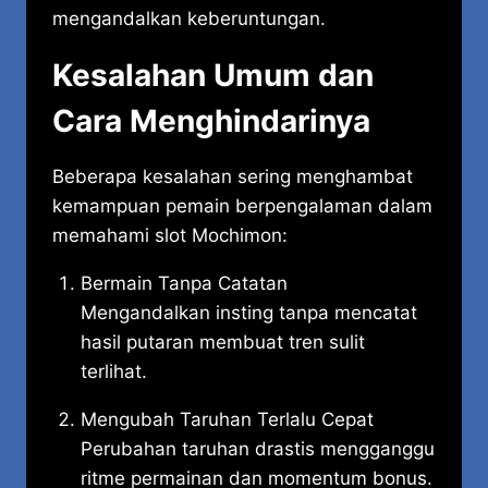
mengandalkan keberuntungan.
Kesalahan Umum dan
Cara Menghindarinya
Beberapa kesalahan sering menghambat
kemampuan pemain berpengalaman dalam
memahami slot Mochimon:
Bermain Tanpa Catatan
Mengandalkan insting tanpa mencatat
hasil putaran membuat tren sulit
terlihat.
Mengubah Taruhan Terlalu Cepat
Perubahan taruhan drastis mengganggu
ritme permainan dan momentum bonus.