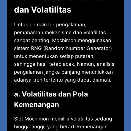
dan Volatilitas
Untuk pemain berpengalaman,
pemahaman mekanisme dan volatilitas
sangat penting. Mochimon menggunakan
sistem RNG (Random Number Generator)
untuk menentukan setiap putaran,
sehingga hasil tetap acak. Namun, analisis
pengalaman jangka panjang menunjukkan
adanya tren tertentu yang dapat diamati.
a. Volatilitas dan Pola
Kemenangan
Slot Mochimon memiliki volatilitas sedang
hingga tinggi, yang berarti kemenangan