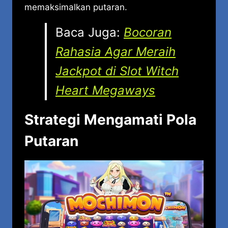
memaksimalkan putaran.
Baca Juga:
Bocoran
Rahasia Agar Meraih
Jackpot di Slot Witch
Heart Megaways
Strategi Mengamati Pola
Putaran