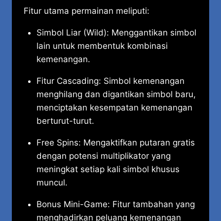
Fitur utama permainan meliputi:
Simbol Liar (Wild): Menggantikan simbol
lain untuk membentuk kombinasi
kemenangan.
Fitur Cascading: Simbol kemenangan
menghilang dan digantikan simbol baru,
menciptakan kesempatan kemenangan
berturut-turut.
Free Spins: Mengaktifkan putaran gratis
dengan potensi multiplikator yang
meningkat setiap kali simbol khusus
muncul.
Bonus Mini-Game: Fitur tambahan yang
menghadirkan peluang kemenangan