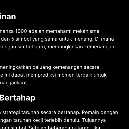
inan
onanza 1000 adalah memahami mekanisme
n dan 5 simbol yang sama untuk menang. Di mana
i dengan simbol baru, memungkinkan kemenangan
at meningkatkan peluang kemenangan secara
ini dapat memprediksi momen terbaik untuk
nag jackpot.
 Bertahap
 strategi taruhan secara bertahap. Pemain dengan
gan taruhan kecil terlebih dahulu. Tujuannya
ran simbol. Setelah beberapa putaran, jika