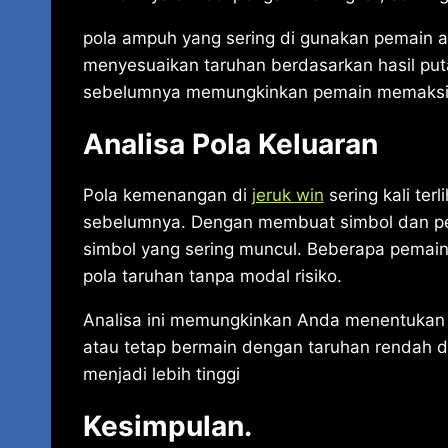
pola ampuh yang sering di gunakan pemain ad
menyesuaikan taruhan berdasarkan hasil pu
sebelumnya memungkinkan pemain memaksimal
Analisa Pola Keluaran
Pola kemenangan di
jeruk win
sering kali terl
sebelumnya. Dengan membuat simbol dan pe
simbol yang sering muncul. Beberapa pema
pola taruhan tanpa modal risiko.
Analisa ini memungkinkan Anda menentukan
atau tetap bermain dengan taruhan rendah 
menjadi lebih tinggi
Kesimpulan.