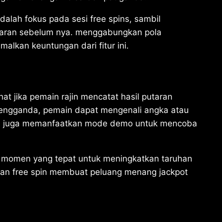
alah fokus pada sesi free spins, sambil
taran sebelum nya. menggabungkan pola
kan keuntungan dari fitur ini.
ihat jika pemain rajin mencatat hasil putaran
ngganda, pemain dapat mengenali angka atau
in juga memanfaatkan mode demo untuk mencoba
 momen yang tepat untuk meningkatkan taruhan
dan free spin membuat peluang menang jackpot