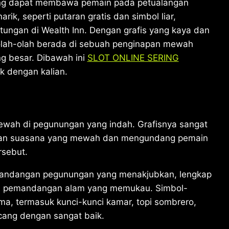
ang dapat membawa pemain pada petualangan
rik, seperti putaran gratis dan simbol liar,
ngan di Wealth Inn. Dengan grafis yang kaya dan
olah-olah berada di sebuah penginapan mewah
g besar. Dibawah ini
SLOT ONLINE SERING
k dengan kalian.
wah di pegunungan yang indah. Grafisnya sangat
akan suasana yang mewah dan mengundang pemain
sebut.
mandangan pegunungan yang menakjubkan, lengkap
n pemandangan alam yang memukau. Simbol-
ma, termasuk kunci-kunci kamar, topi sombrero,
cang dengan sangat baik.