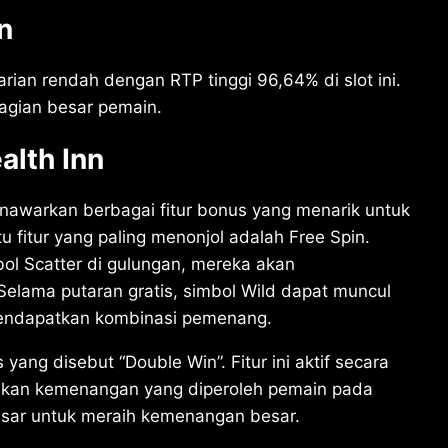
n
an rendah dengan RTP tinggi 96,64% di slot ini.
bagian besar pemain.
alth Inn
awarkan berbagai fitur bonus yang menarik untuk
 fitur yang paling menonjol adalah Free Spin.
ol Scatter di gulungan, mereka akan
Selama putaran gratis, simbol Wild dapat muncul
mendapatkan kombinasi pemenang.
s yang disebut “Double Win”. Fitur ini aktif secara
akan kemenangan yang diperoleh pemain pada
besar untuk meraih kemenangan besar.