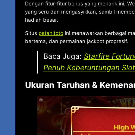
Dengan fitur-fitur bonus yang menarik ini, 
yang seru dan mengasyikkan, sambil membe
hadiah besar.
Situs
petanitoto
ini menawarkan berbagai mac
bertema, dan permainan jackpot progresif.
Baca Juga:
Starfire Fortun
Penuh Keberuntungan Slot
Ukuran Taruhan & Kemena