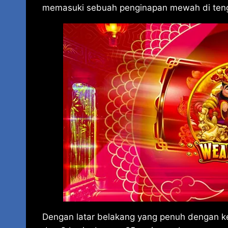
memasuki sebuah penginapan mewah di ten
Dengan latar belakang yang penuh dengan k