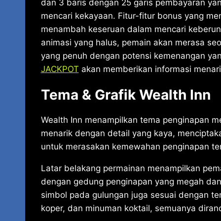
dan 3 baris dengan 25 garis pembayaran y
mencari kekayaan. Fitur-fitur bonus yang mena
menambah keseruan dalam mencari keberuntu
animasi yang halus, pemain akan merasa se
yang penuh dengan potensi kemenangan yan
JACKPOT
akan memberikan informasi menari
Tema & Grafik Wealth Inn
Wealth Inn menampilkan tema penginapan me
menarik dengan detail yang kaya, mencipt
untuk merasakan kemewahan penginapan ter
Latar belakang permainan menampilkan pe
dengan gedung penginapan yang megah da
simbol pada gulungan juga sesuai dengan te
koper, dan minuman koktail, semuanya diran