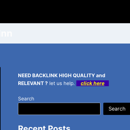
Inn
NEED BACKLINK HIGH QUALITY and
RELEVANT ?
let us help.
click here
Search
Search
Recent Posts