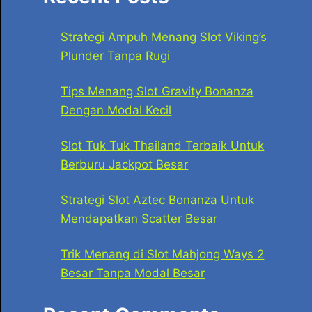
Strategi Ampuh Menang Slot Viking’s
Plunder Tanpa Rugi
Tips Menang Slot Gravity Bonanza
Dengan Modal Kecil
Slot Tuk Tuk Thailand Terbaik Untuk
Berburu Jackpot Besar
Strategi Slot Aztec Bonanza Untuk
Mendapatkan Scatter Besar
Trik Menang di Slot Mahjong Ways 2
Besar Tanpa Modal Besar