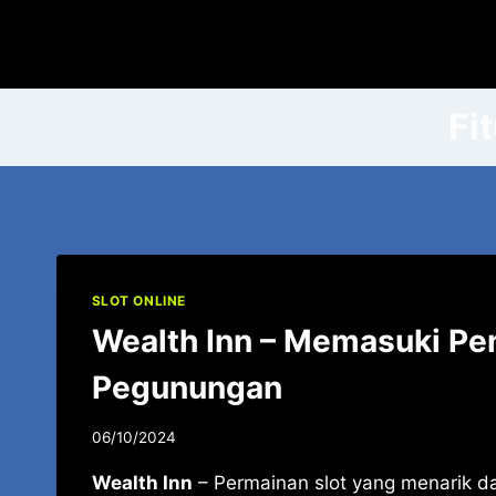
Skip
to
content
Fi
SLOT ONLINE
Wealth Inn – Memasuki P
Pegunungan
06/10/2024
Wealth Inn
– Permainan slot yang menarik d