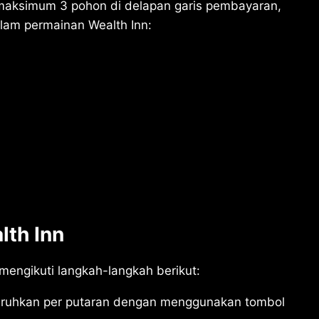
 maksimum 3 pohon di delapan garis pembayaran,
lam permainan Wealth Inn:
th Inn
mengikuti langkah-langkah berikut:
rtaruhkan per putaran dengan menggunakan tombol