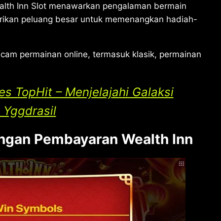
Wealth Inn Slot menawarkan pengalaman bermain
rikan peluang besar untuk memenangkan hadiah-
am permainan online, termasuk klasik, permainan
es TopHit – Menjelajahi Galaksi
 Yggdrasil
ngan Pembayaran Wealth Inn