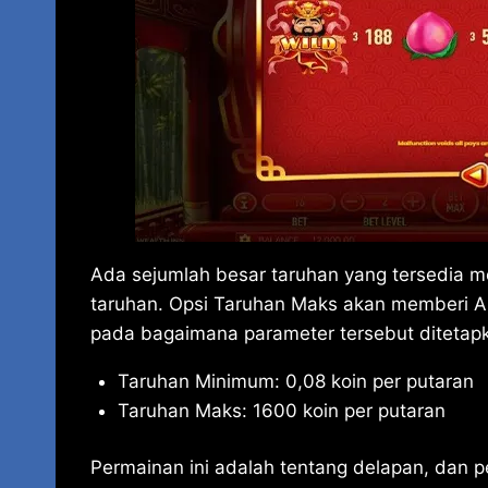
Ada sejumlah besar taruhan yang tersedia me
taruhan. Opsi Taruhan Maks akan memberi A
pada bagaimana parameter tersebut ditetap
Taruhan Minimum: 0,08 koin per putaran
Taruhan Maks: 1600 koin per putaran
Permainan ini adalah tentang delapan, dan 