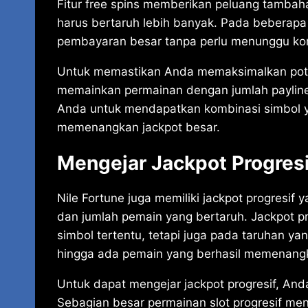
Fitur free spins memberikan peluang tamb
harus bertaruh lebih banyak. Pada beberapa
pembayaran besar tanpa perlu menunggu kom
Untuk memastikan Anda memaksimalkan potens
memainkan permainan dengan jumlah payline
Anda untuk mendapatkan kombinasi simbol y
memenangkan jackpot besar.
Mengejar Jackpot Progresi
Nile Fortune juga memiliki jackpot progresif
dan jumlah pemain yang bertaruh. Jackpot pr
simbol tertentu, tetapi juga pada taruhan ya
hingga ada pemain yang berhasil memenang
Untuk dapat mengejar jackpot progresif, Anda
Sebagian besar permainan slot progresif m