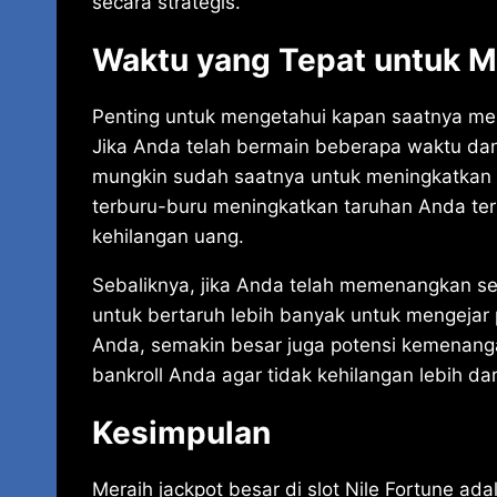
secara strategis.
Waktu yang Tepat untuk M
Penting untuk mengetahui kapan saatnya men
Jika Anda telah bermain beberapa waktu da
mungkin sudah saatnya untuk meningkatkan t
terburu-buru meningkatkan taruhan Anda terla
kehilangan uang.
Sebaliknya, jika Anda telah memenangkan s
untuk bertaruh lebih banyak untuk mengejar 
Anda, semakin besar juga potensi kemenan
bankroll Anda agar tidak kehilangan lebih da
Kesimpulan
Meraih jackpot besar di slot Nile Fortune 