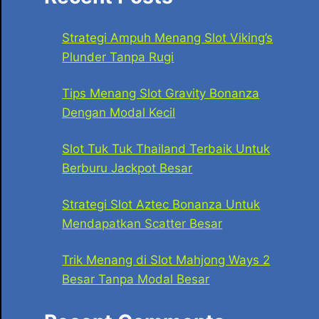
Strategi Ampuh Menang Slot Viking’s
Plunder Tanpa Rugi
Tips Menang Slot Gravity Bonanza
Dengan Modal Kecil
Slot Tuk Tuk Thailand Terbaik Untuk
Berburu Jackpot Besar
Strategi Slot Aztec Bonanza Untuk
Mendapatkan Scatter Besar
Trik Menang di Slot Mahjong Ways 2
Besar Tanpa Modal Besar