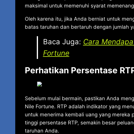
maksimal untuk memenuhi syarat memenangka
Oleh karena itu, jika Anda berniat untuk me
batas taruhan dan bertaruh dengan jumlah y
Baca Juga:
Cara Mendapatk
Fortune
Perhatikan Persentase RTP 
Sebelum mulai bermain, pastikan Anda menge
Nile Fortune. RTP adalah indikator yang m
untuk menerima kembali uang yang mereka 
tinggi persentase RTP, semakin besar pelua
taruhan Anda.