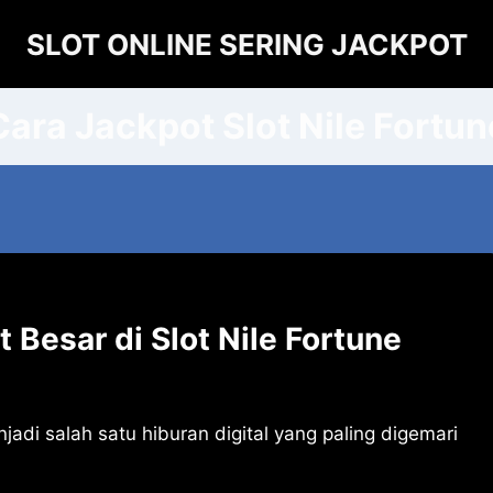
SLOT ONLINE SERING JACKPOT
Cara Jackpot Slot Nile Fortun
Besar di Slot Nile Fortune
jadi salah satu hiburan digital yang paling digemari