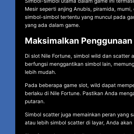
Simbol-simbol utama dalam game ini termasuk
Mesir seperti anjing Anubis, piramida, mumi
simbol-simbol tertentu yang muncul pada gar
yang ada dalam game.
Maksimalkan Penggunaan F
Di slot Nile Fortune, simbol wild dan scatter
berfungsi menggantikan simbol lain, memu
lebih mudah.
Pada beberapa game slot, wild dapat memper
berlaku di Nile Fortune. Pastikan Anda meng
putaran.
Simbol scatter juga memainkan peran yang s
atau lebih simbol scatter di layar, Anda akan 