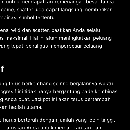
ahan untuk mendapatkan kemenangan besar tanpa
 game, scatter juga dapat langsung memberikan
binasi simbol tertentu.
i wild dan scatter, pastikan Anda selalu
s maksimal. Hal ini akan meningkatkan peluang
ang tepat, sekaligus memperbesar peluang
f
 yang terus berkembang seiring berjalannya waktu
ogresif ini tidak hanya bergantung pada kombinasi
ng Anda buat. Jackpot ini akan terus bertambah
kan hadiah utama.
 harus bertaruh dengan jumlah yang lebih tinggi.
engharuskan Anda untuk memainkan taruhan