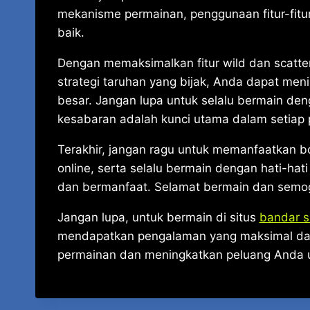
mekanisme permainan, penggunaan fitur-fitur
baik.
Dengan memaksimalkan fitur wild dan scatter
strategi taruhan yang bijak, Anda dapat me
besar. Jangan lupa untuk selalu bermain de
kesabaran adalah kunci utama dalam setiap 
Terakhir, jangan ragu untuk memanfaatkan b
online, serta selalu bermain dengan hati-h
dan bermanfaat. Selamat bermain dan semog
Jangan lupa, untuk bermain di situs
bandar s
mendapatkan pengalaman yang maksimal dan
permainan dan meningkatkan peluang Anda 