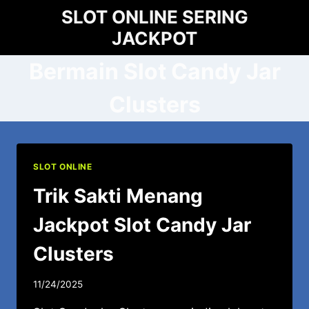
Skip
SLOT ONLINE SERING
to
JACKPOT
content
Bermain Slot Candy Jar
Clusters
SLOT ONLINE
Trik Sakti Menang
Jackpot Slot Candy Jar
Clusters
11/24/2025