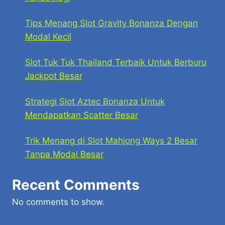
Tips Menang Slot Gravity Bonanza Dengan
Modal Kecil
Slot Tuk Tuk Thailand Terbaik Untuk Berburu
Jackpot Besar
Strategi Slot Aztec Bonanza Untuk
Mendapatkan Scatter Besar
Trik Menang di Slot Mahjong Ways 2 Besar
Tanpa Modal Besar
Recent Comments
No comments to show.