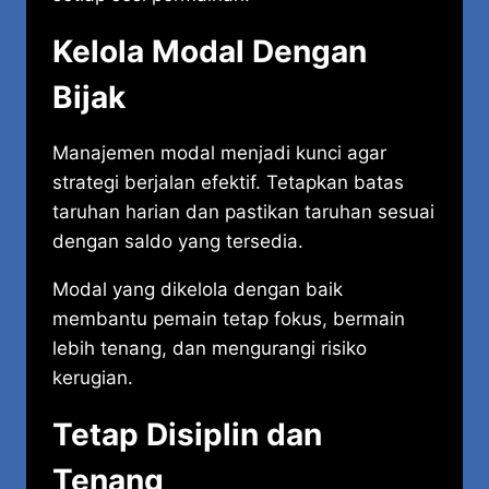
Kelola Modal Dengan
Bijak
Manajemen modal menjadi kunci agar
strategi berjalan efektif. Tetapkan batas
taruhan harian dan pastikan taruhan sesuai
dengan saldo yang tersedia.
Modal yang dikelola dengan baik
membantu pemain tetap fokus, bermain
lebih tenang, dan mengurangi risiko
kerugian.
Tetap Disiplin dan
Tenang