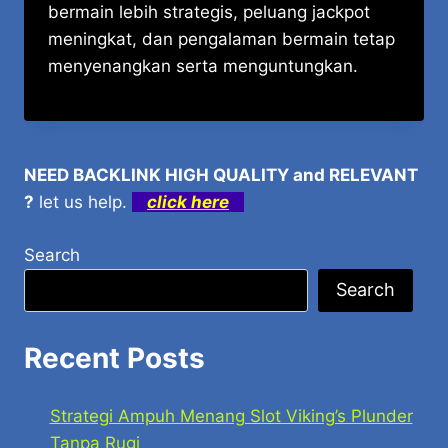
bermain lebih strategis, peluang jackpot
meningkat, dan pengalaman bermain tetap
menyenangkan serta menguntungkan.
NEED BACKLINK HIGH QUALITY and RELEVANT
?
let us help.
click here
Search
Search
Recent Posts
Strategi Ampuh Menang Slot Viking’s Plunder
Tanpa Rugi