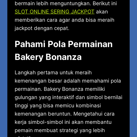
bermain lebih menguntungkan. Berikut ini
SLOT ONLINE SERING JACKPOT
akan
memberikan cara agar anda bisa meraih
jackpot dengan cepat.
Pahami Pola Permainan
Bakery Bonanza
Langkah pertama untuk meraih
kemenangan besar adalah memahami pola
permainan. Bakery Bonanza memiliki
gulungan yang interaktif dan simbol bernilai
tinggi yang bisa memicu kombinasi
kemenangan beruntun. Mengetahui cara
kerja simbol-simbol ini akan membantu
pemain membuat strategi yang lebih