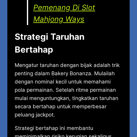
Pemenang Di Slot
Mahjong Ways
Strategi Taruhan
Bertahap
Mengatur taruhan dengan bijak adalah trik
penting dalam Bakery Bonanza. Mulailah
dengan nominal kecil untuk memahami
pola permainan. Setelah ritme permainan
mulai menguntungkan, tingkatkan taruhan
secara bertahap untuk memperbesar
peluang jackpot.
Strategi bertahap ini membantu
meminimalkan risiko kerugian sekaligus