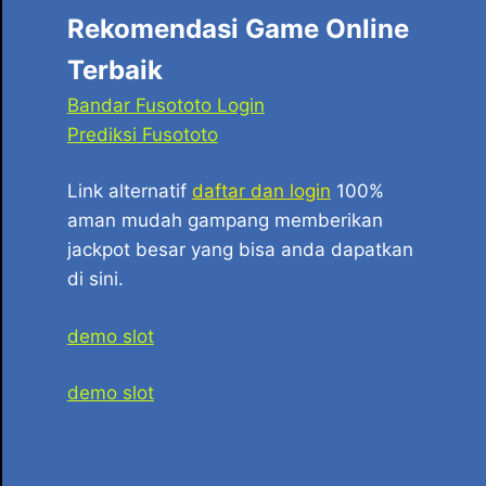
Rekomendasi Game Online
Terbaik
Bandar Fusototo Login
Prediksi Fusototo
Link alternatif
daftar dan login
100%
aman mudah gampang memberikan
jackpot besar yang bisa anda dapatkan
di sini.
demo slot
demo slot