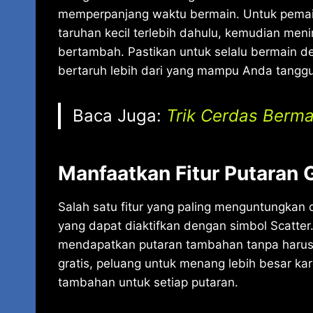
memperpanjang waktu bermain. Untuk pemai
taruhan kecil terlebih dahulu, kemudian me
bertambah. Pastikan untuk selalu bermain d
bertaruh lebih dari yang mampu Anda tangg
Baca Juga:
Trik Cerdas Berma
Manfaatkan Fitur Putaran G
Salah satu fitur yang paling menguntungkan di
yang dapat diaktifkan dengan simbol Scatter
mendapatkan putaran tambahan tanpa harus
gratis, peluang untuk menang lebih besar ka
tambahan untuk setiap putaran.