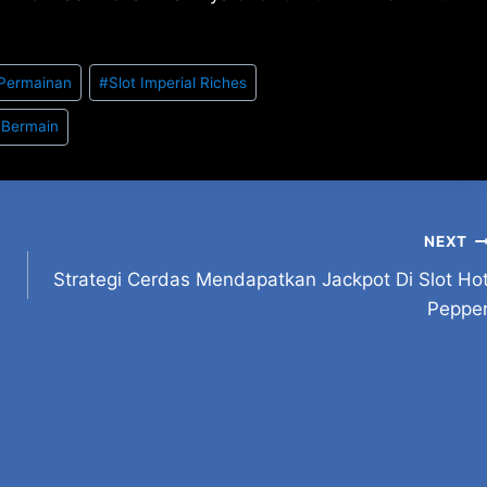
r Permainan
#
Slot Imperial Riches
 Bermain
NEXT
Strategi Cerdas Mendapatkan Jackpot Di Slot Ho
Peppe