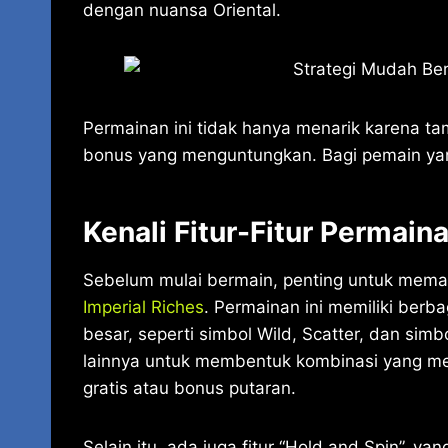
t
e
s
e
p
e
dengan nuansa Oriental.
s
b
e
g
e
A
o
n
r
p
o
g
a
p
k
e
m
r
Permainan ini tidak hanya menarik karena tamp
bonus yang menguntungkan. Bagi pemain ya
Kenali Fitur-Fitur Permain
Sebelum mulai bermain, penting untuk memaha
Imperial Riches
. Permainan ini memiliki ber
besar, seperti simbol Wild, Scatter, dan sim
lainnya untuk membentuk kombinasi yang me
gratis atau bonus putaran.
Selain itu, ada juga fitur “Hold and Spin”,