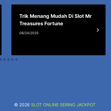
Trik Menang Mudah Di Slot Mr
Treasures Fortune
06/24/2025
© 2026
SLOT ONLINE SERING JACKPOT