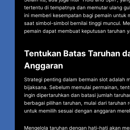
tertentu di tempatnya dan memutar ulang g
ini memberi kesempatan bagi pemain untuk
saat simbol-simbol bernilai tinggi muncul. Mem
pemain dapat membuat keputusan taruhan ya
Tentukan Batas Taruhan d
Anggaran
Strategi penting dalam bermain slot adalah
bijaksana. Sebelum memulai permainan, tent
ingin dipertaruhkan dan batasi jumlah taruha
berbagai pilihan taruhan, mulai dari taruha
untuk memilih sesuai dengan anggaran mere
Mengelola taruhan dengan hati-hati akan m