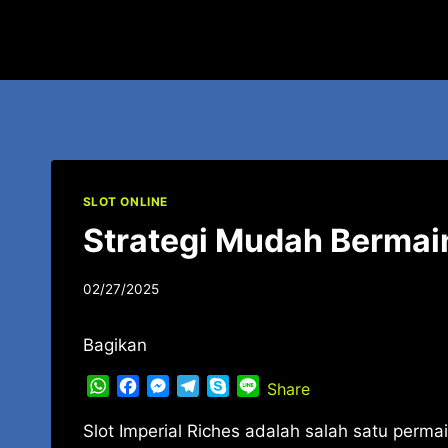
Skip
to
content
SLOT ONLINE
Strategi Mudah Bermain
02/27/2025
Bagikan
W
F
M
T
S
L
Share
h
a
e
e
k
i
a
c
s
l
y
n
Slot Imperial Riches adalah salah satu per